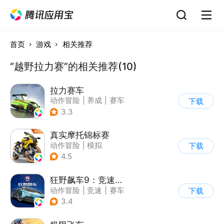
首页
游戏
相关推荐
“越野拉力赛”的相关推荐(10)
拉力赛车
动作冒险
|
养成
|
赛车
下载
|
漂移
3.3
真实摩托锦标赛
动作冒险
|
模拟
下载
|
摩托车
|
写实
4.5
狂野飙车9：竞速传奇
动作冒险
|
竞速
|
赛车
下载
|
狂野飙车
3.4