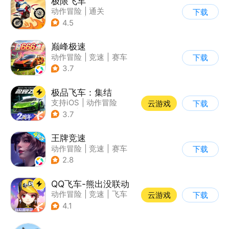
极限飞车
动作冒险
|
通关
下载
|
摩托车
|
横版过关
4.5
巅峰极速
动作冒险
|
竞速
|
赛车
下载
|
漂移
3.7
极品飞车：集结
支持iOS
|
动作冒险
云游戏
下载
|
竞速
|
赛车
3.7
王牌竞速
动作冒险
|
竞速
|
赛车
下载
|
漂移
2.8
QQ飞车-熊出没联动
动作冒险
|
竞速
|
飞车
云游戏
下载
|
漂移
4.1