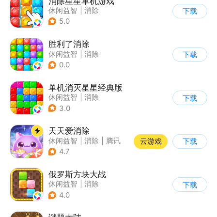
消除星星单机游戏
休闲益智
|
消除
下载
5.0
胜利了消除
休闲益智
|
消除
下载
0.0
单机消灭星星经典版
休闲益智
|
消除
下载
3.0
天天爱消除
休闲益智
|
消除
|
腾讯
云游戏
下载
|
单机
4.7
俄罗斯方块大战
休闲益智
|
消除
下载
|
俄罗斯方块
4.0