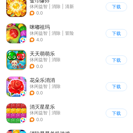
金币爆炸
休闲益智
|
消除
|
清新
下载
|
收集
0.0
咪嘟祖玛
休闲益智
|
消除
|
冒险
下载
|
儿童游戏
4.0
天天萌萌乐
休闲益智
|
消除
下载
0.0
花朵乐消消
休闲益智
|
消除
下载
0.0
消灭星星乐
休闲益智
|
消除
下载
0.0