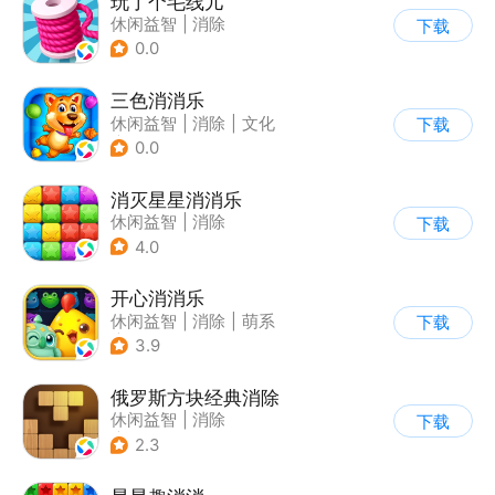
玩了个毛线儿
休闲益智
|
消除
下载
0.0
三色消消乐
休闲益智
|
消除
|
文化
下载
|
写实
0.0
消灭星星消消乐
休闲益智
|
消除
下载
4.0
开心消消乐
休闲益智
|
消除
|
萌系
下载
|
乐元素
3.9
俄罗斯方块经典消除
休闲益智
|
消除
下载
|
俄罗斯方块
2.3