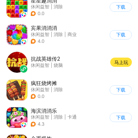
星星趣消消
休闲益智
|
消除
下载
0.0
宾果消消消
休闲益智
|
消除
|
商业
下载
|
宾果消消消
4.0
抗战英雄传2
马上玩
休闲益智
|
烧脑
疯狂烧烤摊
休闲益智
|
消除
下载
0.0
海滨消消乐
休闲益智
|
消除
|
卡通
下载
|
乐元素
4.3