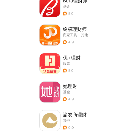
Beta理财师
基金
5.0
终极理财师
商家工具
|
其他
4.9
优+理财
股票
5.0
她理财
基金
4.9
渝农商理财
其他
0.0