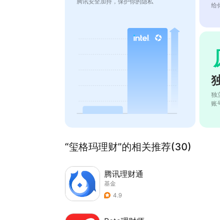
腾讯安全加持，保护你的隐私
给
独
账
“玺格玛理财”的相关推荐(30)
腾讯理财通
基金
4.9