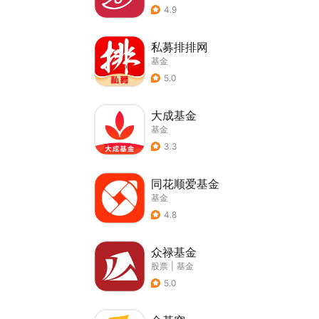
4.9
私募排排网
基金
5.0
大成基金
基金
3.3
同花顺爱基金
基金
4.8
众禄基金
股票
|
基金
5.0