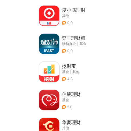
度小满理财
其他
0.0
奕丰理财师
移动办公
|
基金
0.0
挖财宝
基金
|
其他
4.3
信银理财
基金
5.0
华夏理财
其他