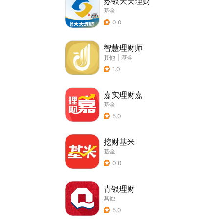
苏银天天理财
基金
0.0
智慧理财师
其他
|
基金
1.0
嘉实理财嘉
基金
5.0
挖财基米
基金
0.0
青银理财
其他
5.0