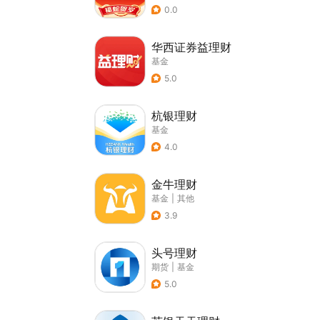
0.0
华西证券益理财
基金
5.0
杭银理财
基金
4.0
金牛理财
基金
|
其他
3.9
头号理财
期货
|
基金
5.0