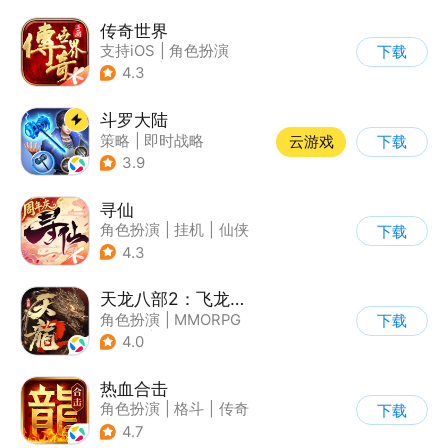
传奇世界
支持iOS
|
角色扮演
下载
|
ARPG
|
传奇
4.3
斗罗大陆
策略
|
即时战略
云游戏
下载
|
小说改编
|
斗罗大陆
3.9
寻仙
角色扮演
|
挂机
|
仙侠
下载
|
寻仙
4.3
天龙八部2：飞龙战天
角色扮演
|
MMORPG
下载
|
武侠
|
金庸
4.0
热血合击
角色扮演
|
格斗
|
传奇
下载
|
千人同屏
4.7