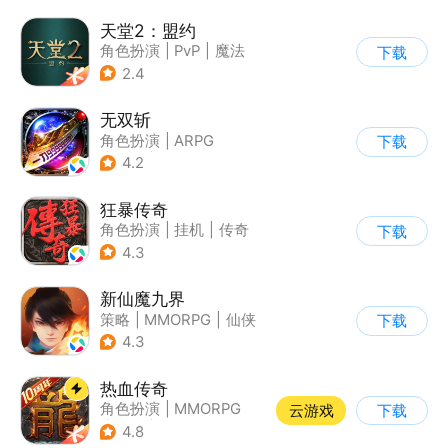
天堂2：盟约
角色扮演
|
PvP
|
魔法
下载
|
开放世界
2.4
无双斩
角色扮演
|
ARPG
下载
|
传奇
|
千人同屏
4.2
狂暴传奇
角色扮演
|
挂机
|
传奇
下载
|
怀旧
4.3
新仙魔九界
策略
|
MMORPG
|
仙侠
下载
|
卡通
4.3
热血传奇
角色扮演
|
MMORPG
云游戏
下载
|
传奇
|
千人同屏
4.8