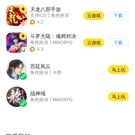
天龙八部手游
支持iOS
|
角色扮演
云游戏
下载
|
MMORPG
|
武侠
4.2
斗罗大陆：魂师对决
角色扮演
|
MMORPG
云游戏
下载
|
奇幻
|
斗罗大陆
4.3
宫廷风云
马上玩
角色扮演
|
卡牌
战神域
马上玩
角色扮演
|
MMORPG