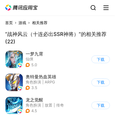
首页
游戏
相关推荐
“战神风云（十连必出SSR神将）”的相关推荐
(22)
一梦九霄
仙侠
下载
5.0
奥特曼热血英雄
角色扮演
|
ARPG
下载
|
动漫改编
|
奥特曼
3.5
龙之觉醒
角色扮演
|
放置
|
传奇
下载
|
千人同屏
4.5