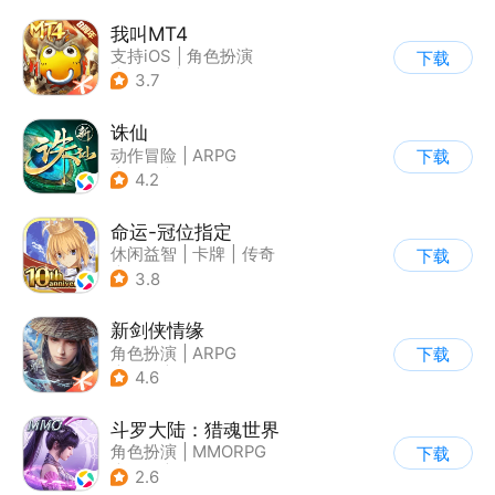
我叫MT4
支持iOS
|
角色扮演
下载
|
ARPG
|
奇幻
3.7
诛仙
动作冒险
|
ARPG
下载
|
仙侠
|
诛仙
4.2
命运-冠位指定
休闲益智
|
卡牌
|
传奇
下载
|
命运
3.8
新剑侠情缘
角色扮演
|
ARPG
下载
|
武侠
|
剑侠情缘
4.6
斗罗大陆：猎魂世界
角色扮演
|
MMORPG
下载
|
奇幻
|
斗罗大陆
2.6