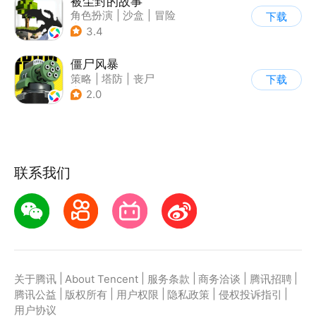
被尘封的故事
角色扮演
|
沙盒
|
冒险
下载
|
开放世界
3.4
僵尸风暴
策略
|
塔防
|
丧尸
下载
|
卡通
2.0
联系我们
|
|
|
|
|
关于腾讯
About Tencent
服务条款
商务洽谈
腾讯招聘
|
|
|
|
|
腾讯公益
版权所有
用户权限
隐私政策
侵权投诉指引
用户协议