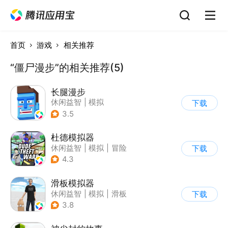
首页
游戏
相关推荐
“僵尸漫步”的相关推荐(5)
长腿漫步
休闲益智
|
模拟
下载
|
像素风
|
游道易
3.5
杜德模拟器
休闲益智
|
模拟
|
冒险
下载
|
写实
4.3
滑板模拟器
休闲益智
|
模拟
|
滑板
下载
|
卡通
3.8