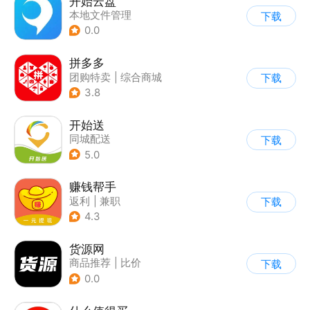
开始云盘
本地文件管理
下载
0.0
拼多多
团购特卖
|
综合商城
下载
3.8
开始送
同城配送
下载
5.0
赚钱帮手
返利
|
兼职
下载
4.3
货源网
商品推荐
|
比价
下载
0.0