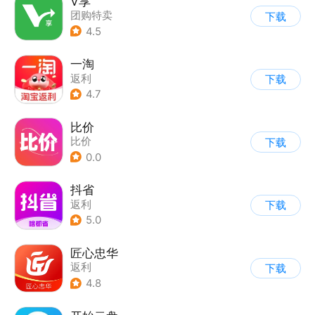
V享
团购特卖
下载
4.5
一淘
返利
下载
4.7
比价
比价
下载
0.0
抖省
返利
下载
5.0
匠心忠华
返利
下载
4.8