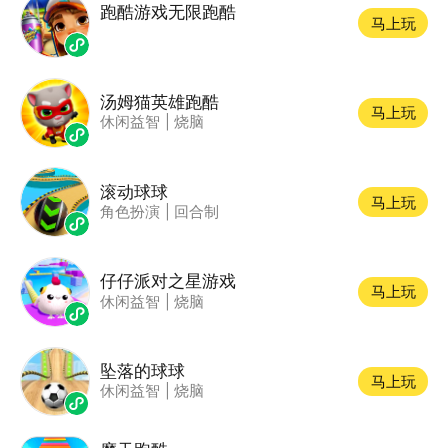
跑酷游戏无限跑酷
马上玩
汤姆猫英雄跑酷
马上玩
休闲益智
|
烧脑
滚动球球
马上玩
角色扮演
|
回合制
仔仔派对之星游戏
马上玩
休闲益智
|
烧脑
坠落的球球
马上玩
休闲益智
|
烧脑