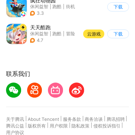
疯狂动物园
休闲益智
|
跑酷
|
街机
下载
|
像素风
3.3
天天酷跑
休闲益智
|
跑酷
|
冒险
云游戏
下载
|
萌系
4.7
联系我们
|
|
|
|
|
关于腾讯
About Tencent
服务条款
商务洽谈
腾讯招聘
|
|
|
|
|
腾讯公益
版权所有
用户权限
隐私政策
侵权投诉指引
用户协议