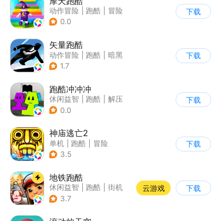
摩天跑酷
动作冒险
|
跑酷
|
冒险
下载
|
横版过关
0.0
矢量跑酷
动作冒险
|
跑酷
|
暗黑
下载
|
通关
1.7
跑酷冲冲冲
休闲益智
|
跑酷
|
解压
下载
|
清新
0.0
神庙逃亡2
单机
|
跑酷
|
冒险
下载
|
欧美风
3.5
地铁跑酷
休闲益智
|
跑酷
|
街机
云游戏
下载
|
创梦天地
3.7