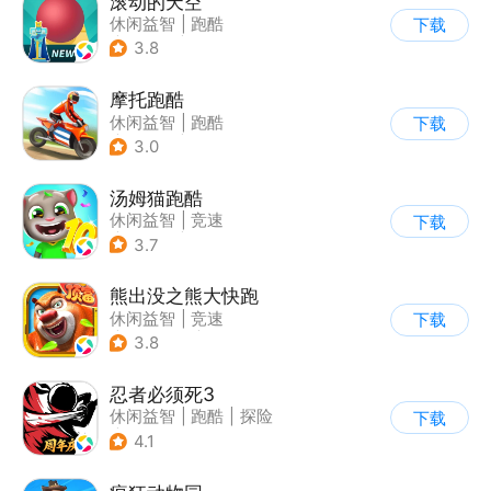
滚动的天空
休闲益智
|
跑酷
下载
|
女性向
|
清新
3.8
摩托跑酷
休闲益智
|
跑酷
下载
|
摩托车
|
横版过关
3.0
汤姆猫跑酷
休闲益智
|
竞速
下载
|
汤姆猫
|
卡通
3.7
熊出没之熊大快跑
休闲益智
|
竞速
下载
|
动漫改编
|
熊出没
3.8
忍者必须死3
休闲益智
|
跑酷
|
探险
下载
|
和风
4.1