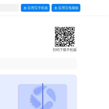
应用宝
手机版
应用宝
电脑版
扫码下载手机版