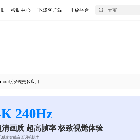
讯
帮助中心
下载客户端
开放平台
mac版发现更多应用
4K 240Hz
超清画质 超高帧率 极致视觉体验
讯独家智能音画调校技术