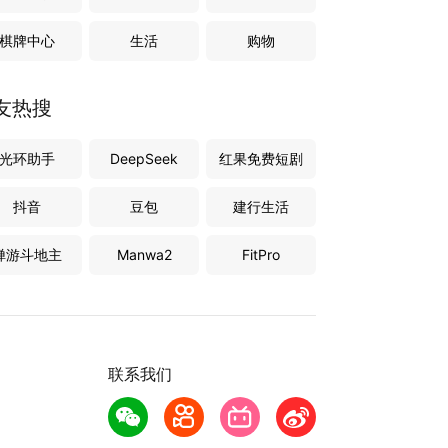
棋牌中心
生活
购物
友热搜
光环助手
DeepSeek
红果免费短剧
抖音
豆包
建行生活
禅游斗地主
Manwa2
FitPro
联系我们