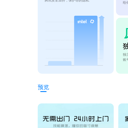
腾讯安全加持，保护你的隐私
给
独
账
预览