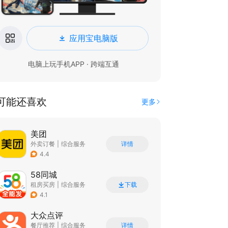
应用宝电脑版
电脑上玩手机APP · 跨端互通
可能还喜欢
更多
美团
外卖订餐
|
综合服务
详情
|
团购特卖
4.4
58同城
租房买房
|
综合服务
下载
4.1
大众点评
餐厅推荐
|
综合服务
详情