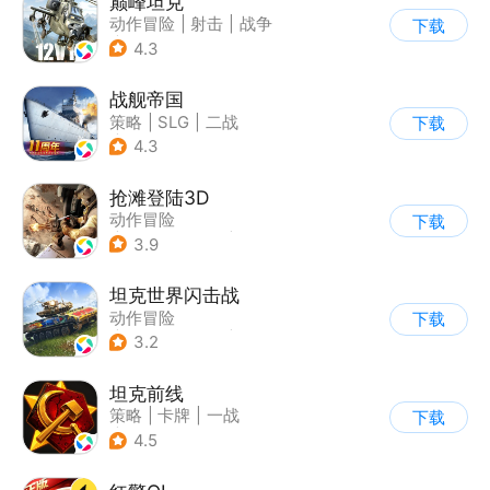
巅峰坦克
动作冒险
|
射击
|
战争
下载
|
战术竞技
4.3
战舰帝国
策略
|
SLG
|
二战
下载
|
写实
4.3
抢滩登陆3D
动作冒险
下载
|
第一人称射击
|
枪战
3.9
|
抢滩登陆
坦克世界闪击战
动作冒险
下载
|
第三人称射击
|
二战
3.2
|
战术竞技
坦克前线
策略
|
卡牌
|
一战
下载
|
战术竞技
4.5