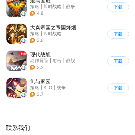
最高警戒
策略
|
即时战略
|
战争
下载
|
红警
4.8
大秦帝国之帝国烽烟
策略
|
即时战略
下载
|
小说改编
|
大秦帝国
3.8
现代战舰
动作冒险
|
射击
|
战舰
下载
|
5v5
3.2
剑与家园
策略
|
SLG
|
战争
下载
|
欧美风
3.7
联系我们