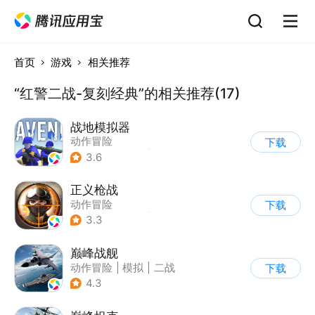
首页
游戏
相关推荐
“红警二战-复刻经典”的相关推荐(17)
战地模拟器
动作冒险
下载
|
第一人称射击
|
枪战
3.6
正义枪战
动作冒险
下载
|
第一人称射击
|
枪战
3.3
|
战术竞技
巅峰战舰
动作冒险
|
模拟
|
二战
下载
|
战术竞技
4.3