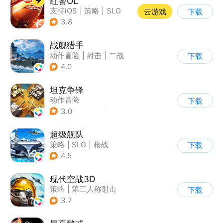
红警OL
支持iOS
|
策略
|
SLG
云游戏
下载
|
二战
3.8
战舰猎手
动作冒险
|
射击
|
二战
下载
|
战术竞技
4.0
坦克争锋
动作冒险
下载
|
第三人称射击
|
二战
3.0
|
战术竞技
超级舰队
策略
|
SLG
|
枪战
下载
|
写实
4.5
现代空战3D
策略
|
第三人称射击
下载
|
军事
|
战术竞技
3.7