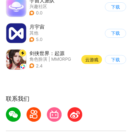
宇宙大派队
兴趣社区
下载
0.0
月宇宙
其他
下载
5.0
剑侠世界：起源
角色扮演
|
MMORPG
云游戏
下载
|
武侠
|
自由交易
2.4
联系我们