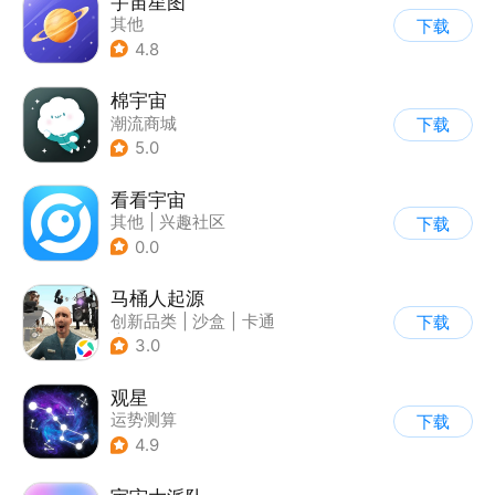
宇宙星图
其他
下载
4.8
棉宇宙
潮流商城
下载
5.0
看看宇宙
其他
|
兴趣社区
下载
0.0
马桶人起源
创新品类
|
沙盒
|
卡通
下载
|
建造
3.0
观星
运势测算
下载
4.9