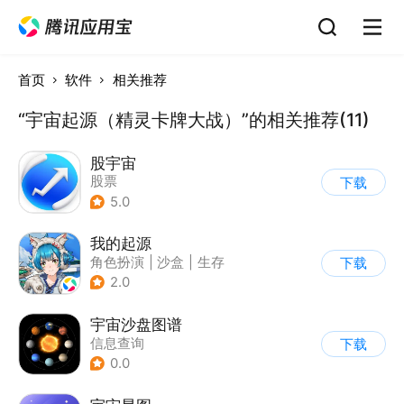
首页
软件
相关推荐
“宇宙起源（精灵卡牌大战）”的相关推荐(11)
股宇宙
股票
下载
5.0
我的起源
角色扮演
|
沙盒
|
生存
下载
|
开放世界
2.0
宇宙沙盘图谱
信息查询
下载
0.0