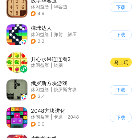
数字华容道
休闲益智
|
华容道
下载
|
烧脑
|
多比特
4.9
弹球达人
休闲益智
|
弹射
|
解压
下载
|
卡通
2.2
开心水果连连看2
马上玩
休闲益智
|
烧脑
俄罗斯方块游戏
休闲益智
|
俄罗斯方块
下载
|
童年
|
消除
3.4
2048方块进化
休闲益智
|
卡通
|
2048
下载
0.0