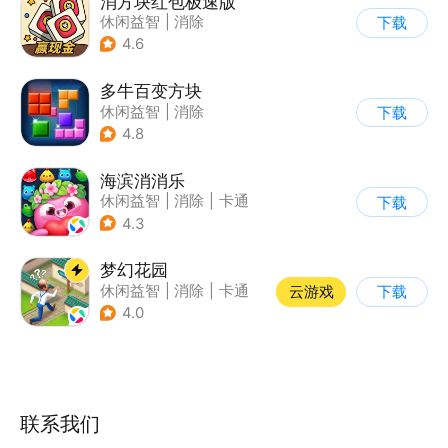
消方块红包极速版
休闲益智
|
消除
下载
|
积分网赚
4.6
多牛百变方块
休闲益智
|
消除
下载
|
多比特
4.8
海滨消消乐
休闲益智
|
消除
|
卡通
下载
|
乐元素
4.3
梦幻花园
休闲益智
|
消除
|
卡通
云游戏
下载
|
创梦天地
4.0
联系我们