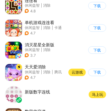
连连看
休闲益智
|
消除
下载
|
多比特
|
连线
4.8
单机游戏连连看
休闲益智
|
消除
|
卡通
下载
|
创新品类
4.7
消灭星星全新版
休闲益智
|
消除
下载
3.7
天天爱消除
休闲益智
|
消除
|
腾讯
云游戏
下载
|
单机
4.7
新版数字连线
马上玩