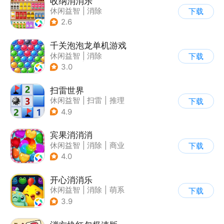
收纳消消乐
休闲益智
|
消除
下载
2.6
千关泡泡龙单机游戏
休闲益智
|
消除
下载
|
泡泡龙
|
弹射
3.0
扫雷世界
休闲益智
|
扫雷
|
推理
下载
|
单机
4.9
宾果消消消
休闲益智
|
消除
|
商业
下载
|
宾果消消消
4.0
开心消消乐
休闲益智
|
消除
|
萌系
下载
|
乐元素
3.9