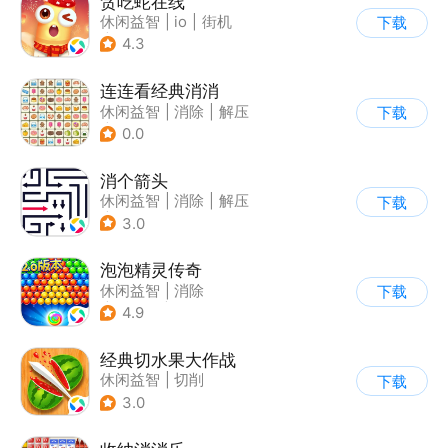
贪吃蛇在线
休闲益智
|
io
|
街机
下载
|
贪吃蛇
4.3
连连看经典消消
休闲益智
|
消除
|
解压
下载
|
清新
0.0
消个箭头
休闲益智
|
消除
|
解压
下载
|
清新
3.0
泡泡精灵传奇
休闲益智
|
消除
下载
|
泡泡龙
|
卡通
4.9
经典切水果大作战
休闲益智
|
切削
下载
3.0