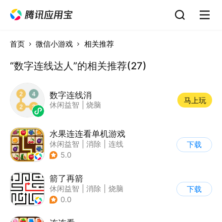
首页
微信小游戏
相关推荐
“数字连线达人”的相关推荐(27)
数字连线消
马上玩
休闲益智
|
烧脑
水果连连看单机游戏
休闲益智
|
消除
|
连线
下载
5.0
箭了再箭
休闲益智
|
消除
|
烧脑
下载
|
清新
0.0