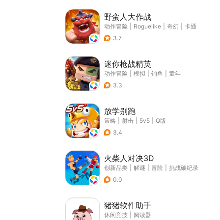
野蛮人大作战
动作冒险
|
Roguelike
|
奇幻
|
卡通
3.7
迷你枪战精英
动作冒险
|
模拟
|
钓鱼
|
童年
3.3
放学别跑
策略
|
射击
|
5v5
|
Q版
3.4
火柴人对决3D
创新品类
|
解谜
|
冒险
|
挑战破纪录
0.0
猪猪软件助手
休闲竞技
|
阅读器