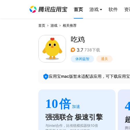
首页
游戏
软件
资
首页
游戏
相关推荐
吃鸡
3.7
738下载
休闲益智
通关
应用宝mac版暂未适配该应用，可下载应用宝
10
倍
加速
强强联合 极速引擎
与intel合作，比传统模拟器快10倍
腾