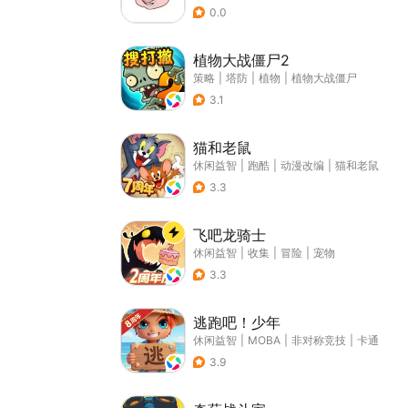
0.0
植物大战僵尸2
策略
|
塔防
|
植物
|
植物大战僵尸
3.1
猫和老鼠
休闲益智
|
跑酷
|
动漫改编
|
猫和老鼠
3.3
飞吧龙骑士
休闲益智
|
收集
|
冒险
|
宠物
3.3
逃跑吧！少年
休闲益智
|
MOBA
|
非对称竞技
|
卡通
3.9