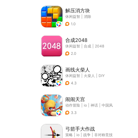
解压消方块
休闲益智
|
消除
1.0
合成2048
休闲益智
|
合成
|
2048
2.0
画线火柴人
休闲益智
|
火柴人
|
DIY
4.3
闹闹天宫
动作冒险
|
io
|
神话
|
中国风
3.3
弓箭手大作战
策略
|
io
|
战争
|
非对称竞技