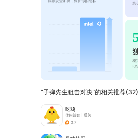
腾讯安全加持，保护你的隐私
给
稳
i
“子弹先生狙击对决”的相关推荐(32
吃鸡
休闲益智
|
通关
3.7