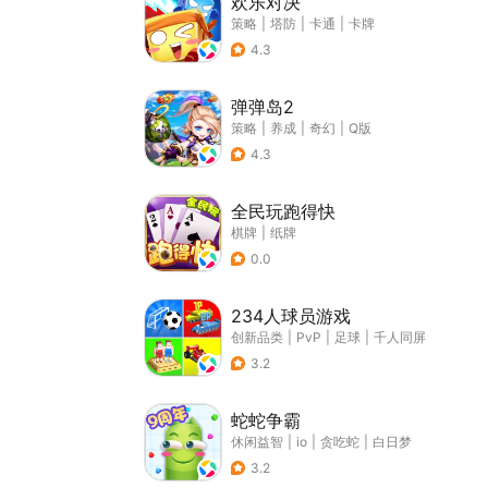
欢乐对决
策略
|
塔防
|
卡通
|
卡牌
4.3
弹弹岛2
策略
|
养成
|
奇幻
|
Q版
4.3
全民玩跑得快
棋牌
|
纸牌
0.0
234人球员游戏
创新品类
|
PvP
|
足球
|
千人同屏
3.2
蛇蛇争霸
休闲益智
|
io
|
贪吃蛇
|
白日梦
3.2