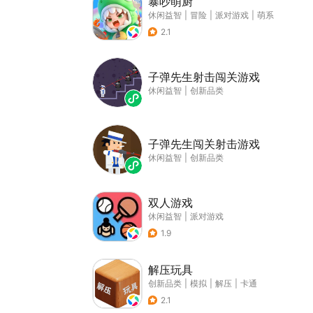
暴吵萌厨
休闲益智
|
冒险
|
派对游戏
|
萌系
2.1
子弹先生射击闯关游戏
休闲益智
|
创新品类
子弹先生闯关射击游戏
休闲益智
|
创新品类
双人游戏
休闲益智
|
派对游戏
1.9
解压玩具
创新品类
|
模拟
|
解压
|
卡通
2.1