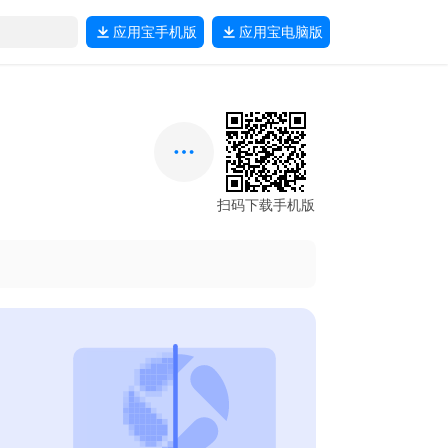
应用宝
手机版
应用宝
电脑版
扫码下载手机版