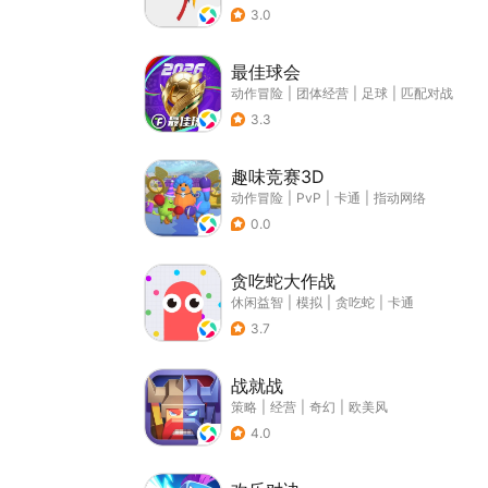
3.0
最佳球会
动作冒险
|
团体经营
|
足球
|
匹配对战
3.3
趣味竞赛3D
动作冒险
|
PvP
|
卡通
|
指动网络
0.0
贪吃蛇大作战
休闲益智
|
模拟
|
贪吃蛇
|
卡通
3.7
战就战
策略
|
经营
|
奇幻
|
欧美风
4.0