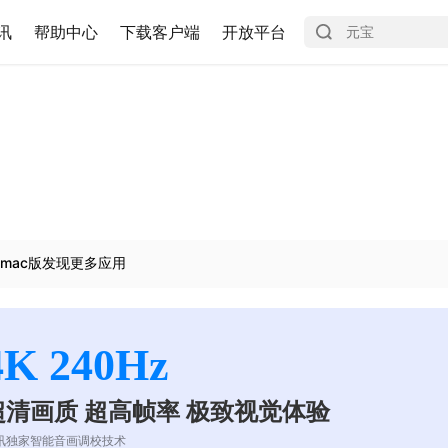
讯
帮助中心
下载客户端
开放平台
mac版发现更多应用
4K 240Hz
超清画质 超高帧率 极致视觉体验
讯独家智能音画调校技术