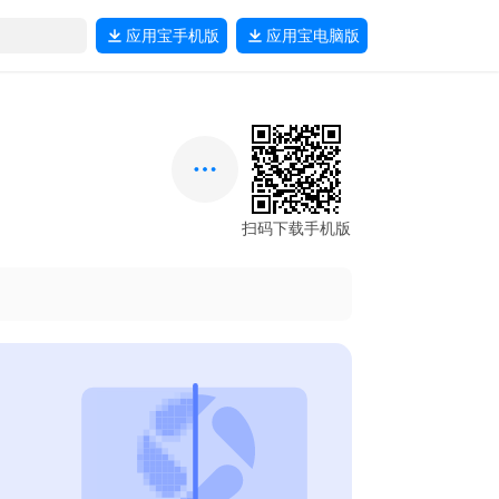
应用宝
手机版
应用宝
电脑版
扫码下载手机版