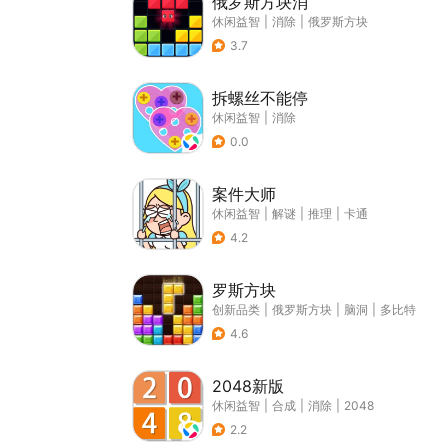
俄罗斯方块消
休闲益智
|
消除
|
俄罗斯方块
3.7
拆螺丝不能停
休闲益智
|
消除
0.0
案件大师
休闲益智
|
解谜
|
推理
|
卡通
4.2
罗斯方块
创新品类
|
俄罗斯方块
|
脑洞
|
多比特
4.6
2048新版
休闲益智
|
合成
|
消除
|
2048
2.2