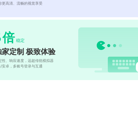
你更高清、流畅的视觉享受
5
倍
稳定
独家定制 极致体验
定性、响应速度，远超传统模拟器
OS/安卓，多账号登录与互通