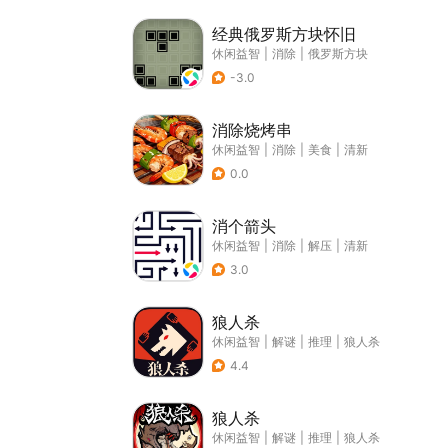
经典俄罗斯方块怀旧
休闲益智
|
消除
|
俄罗斯方块
-3.0
消除烧烤串
休闲益智
|
消除
|
美食
|
清新
0.0
消个箭头
休闲益智
|
消除
|
解压
|
清新
3.0
狼人杀
休闲益智
|
解谜
|
推理
|
狼人杀
4.4
狼人杀
休闲益智
|
解谜
|
推理
|
狼人杀