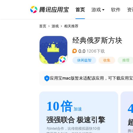
首页
游戏
软件
资
首页
游戏
相关推荐
经典俄罗斯方块
0.0
1206下载
休闲益智
收集
推理
应用宝mac版暂未适配该应用，可下载应用宝
10
倍
加速
强强联合 极速引擎
与intel合作，比传统模拟器快10倍
腾