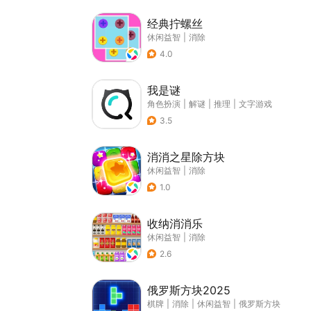
经典拧螺丝
休闲益智
|
消除
4.0
我是谜
角色扮演
|
解谜
|
推理
|
文字游戏
3.5
消消之星除方块
休闲益智
|
消除
1.0
收纳消消乐
休闲益智
|
消除
2.6
俄罗斯方块2025
棋牌
|
消除
|
休闲益智
|
俄罗斯方块