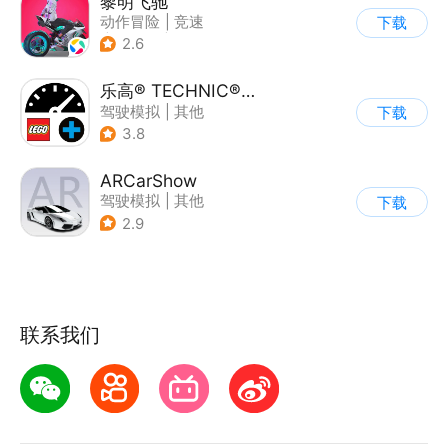
黎明飞驰
动作冒险
|
竞速
下载
|
摩托车
|
写实
2.6
乐高® TECHNIC® CONTROL+
驾驶模拟
|
其他
下载
3.8
ARCarShow
驾驶模拟
|
其他
下载
2.9
联系我们