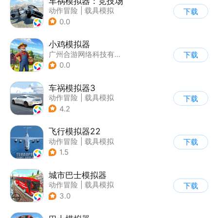
车祸模拟器：竞技场
动作冒险
|
载具模拟
下载
|
汽车
|
脑洞
0.0
小鸡模拟器
广州合游网络科技有限公司
下载
0.0
车祸模拟器3
动作冒险
|
载具模拟
下载
|
汽车
|
写实
4.2
飞行模拟器22
动作冒险
|
载具模拟
下载
|
飞机
|
写实
1.5
城市巴士模拟器
动作冒险
|
载具模拟
下载
|
写实
3.0