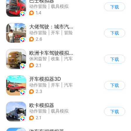
巴士模拟器
动作冒险
|
载具模拟
下载
|
写实
1.4
大佬驾驶：城市汽车模拟器
动作冒险
|
开车
|
冒险
下载
|
写实
2.6
欧洲卡车驾驶模拟器3
休闲益智
|
收集
|
汽车
下载
|
写实
2.1
开车模拟器3D
动作冒险
|
开车
|
汽车
下载
|
卡通
2.3
欧卡模拟器
动作冒险
|
载具模拟
下载
|
写实
2.1