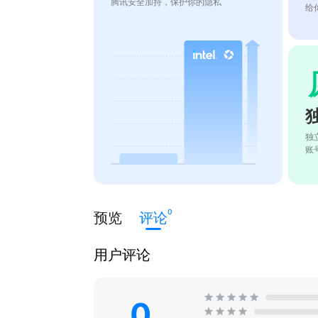
腾讯安全加持，保护你的隐私
给
独
账
0
预览
评论
用户评论
0