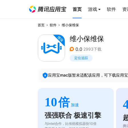
首页
游戏
软件
资
首页
软件
维小保维保
维小保维保
0.0
2993下载
定位追踪
应用宝mac版暂未适配该应用，可下载应用宝
10
倍
加速
强强联合 极速引擎
与intel合作，比传统模拟器快10倍
腾