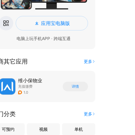
应用宝电脑版
电脑上玩手机APP · 跨端互通
商其它应用
更多
维小保物业
充值缴费
详情
1.0
门分类
更多
可预约
视频
单机