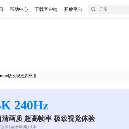
讯
帮助中心
下载客户端
开放平台
mac版发现更多应用
4K 240Hz
超清画质 超高帧率 极致视觉体验
讯独家智能音画调校技术