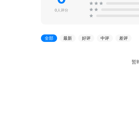
0人评分
全部
最新
好评
中评
差评