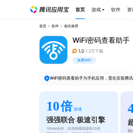
首页
游戏
软件
资
首页
软件
相关推荐
WiFi密码查看助手
1.0
1.2万下载
免费WIFI
WiFi密码查看助手
为手机应用，需先安装腾讯
10
倍
加速
强强联合 极速引擎
与intel合作，比传统模拟器快10倍
腾