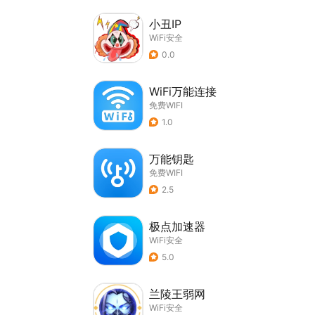
小丑IP
WiFi安全
0.0
WiFi万能连接
免费WIFI
1.0
万能钥匙
免费WIFI
2.5
极点加速器
WiFi安全
5.0
兰陵王弱网
WiFi安全