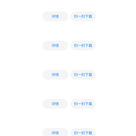
扫一扫下载
详情
扫一扫下载
详情
扫一扫下载
详情
扫一扫下载
详情
扫一扫下载
详情