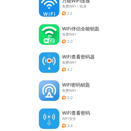
万能WIFI连接
免费WIFI
|
投屏
2.2
WiFi伴侣全能钥匙
免费WIFI
0.0
WiFi查看密码器
免费WIFI
4.7
WIFI密码钥匙
免费WIFI
0.0
WiFi查看密码
WiFi安全
3.4