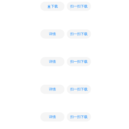
扫一扫下载
下载
扫一扫下载
详情
扫一扫下载
详情
扫一扫下载
详情
扫一扫下载
详情