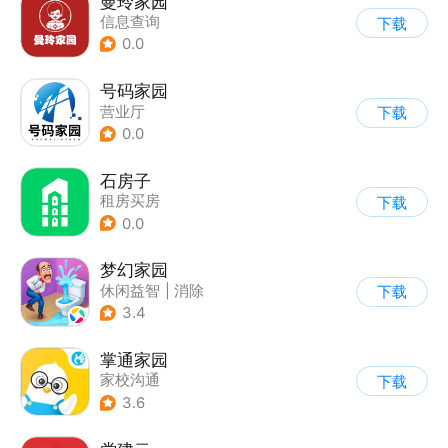
曼玲家园
信息查询
下载
0.0
号码家园
营业厅
下载
0.0
石房子
租房买房
下载
0.0
梦幻家园
休闲益智
|
消除
下载
|
女性向
|
卡通
3.4
掌通家园
家校沟通
下载
3.6