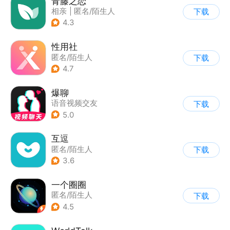
青藤之恋
相亲
|
匿名/陌生人
下载
4.3
性用社
匿名/陌生人
下载
4.7
爆聊
语音视频交友
下载
5.0
互逗
匿名/陌生人
下载
3.6
一个圈圈
匿名/陌生人
下载
4.5