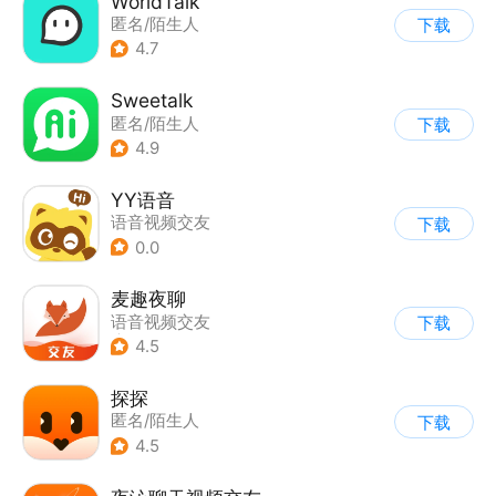
WorldTalk
匿名/陌生人
下载
4.7
Sweetalk
匿名/陌生人
下载
4.9
YY语音
语音视频交友
下载
0.0
麦趣夜聊
语音视频交友
下载
|
真人娱乐直播
4.5
探探
匿名/陌生人
下载
4.5