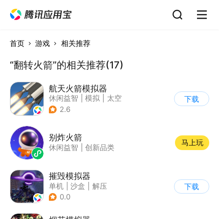
首页
游戏
相关推荐
“翻转火箭”的相关推荐(17)
航天火箭模拟器
休闲益智
|
模拟
|
太空
下载
|
载具模拟
2.6
别炸火箭
马上玩
休闲益智
|
创新品类
摧毁模拟器
单机
|
沙盒
|
解压
下载
|
开放世界
0.0