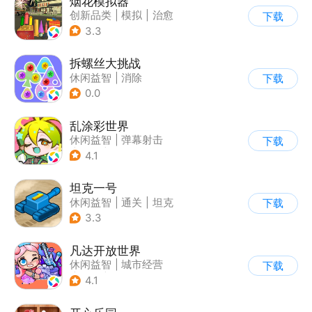
烟花模拟器
创新品类
|
模拟
|
治愈
下载
|
休闲益智
3.3
拆螺丝大挑战
休闲益智
|
消除
下载
0.0
乱涂彩世界
休闲益智
|
弹幕射击
下载
|
解压
|
剧情
4.1
坦克一号
休闲益智
|
通关
|
坦克
下载
3.3
凡达开放世界
休闲益智
|
城市经营
下载
|
卡通
|
Q版
4.1