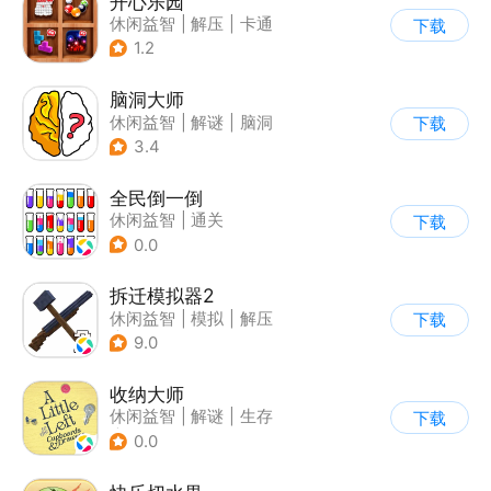
开心乐园
休闲益智
|
解压
|
卡通
下载
1.2
脑洞大师
休闲益智
|
解谜
|
脑洞
下载
3.4
全民倒一倒
休闲益智
|
通关
下载
0.0
拆迁模拟器2
休闲益智
|
模拟
|
解压
下载
|
写实
9.0
收纳大师
休闲益智
|
解谜
|
生存
下载
|
清新
0.0