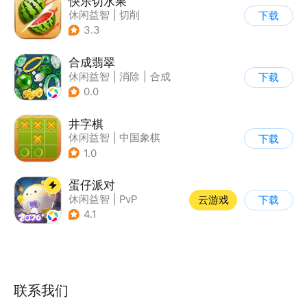
快乐切水果
休闲益智
|
切削
下载
3.3
合成翡翠
休闲益智
|
消除
|
合成
下载
0.0
井字棋
休闲益智
|
中国象棋
下载
1.0
蛋仔派对
休闲益智
|
PvP
云游戏
下载
|
派对游戏
|
卡通
4.1
联系我们