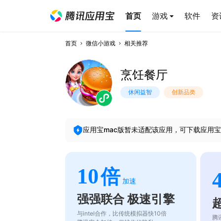
首页
游戏
软件
资
首页
微信小游戏
相关推荐
烹饪餐厅
休闲益智
创新品类
应用宝mac版暂未适配该应用，可下载应用宝
10
倍
加速
强强联合 极速引擎
与intel合作，比传统模拟器快10倍
腾