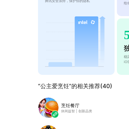
腾讯安全加持，保护你的隐私
给
稳
i
“公主爱烹饪”的相关推荐(40)
烹饪餐厅
休闲益智
|
创新品类