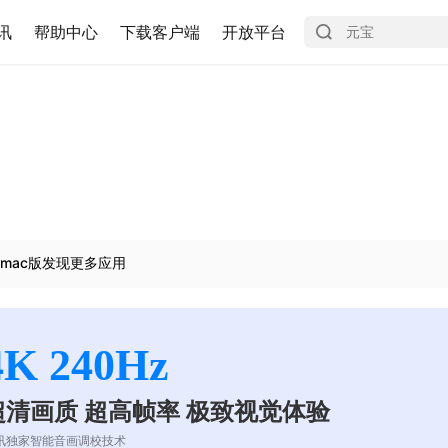
讯
帮助中心
下载客户端
开放平台
mac版发现更多应用
4K 240Hz
超清画质 超高帧率 极致视觉体验
讯独家智能音画调校技术