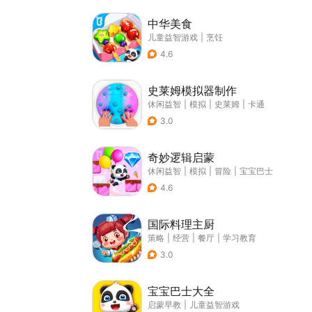
中华美食
儿童益智游戏
|
烹饪
4.6
史莱姆模拟器制作
休闲益智
|
模拟
|
史莱姆
|
卡通
3.0
奇妙逻辑启蒙
休闲益智
|
模拟
|
冒险
|
宝宝巴士
4.6
国际料理主厨
策略
|
经营
|
餐厅
|
学习教育
3.0
宝宝巴士大全
启蒙早教
|
儿童益智游戏