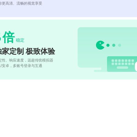
你更高清、流畅的视觉享受
5
倍
稳定
独家定制 极致体验
定性、响应速度，远超传统模拟器
OS/安卓，多账号登录与互通