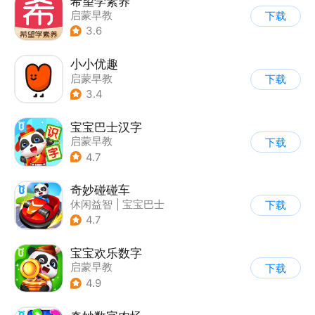
希望学素养
启蒙早教
下载
3.6
小小优趣
启蒙早教
下载
3.4
宝宝巴士汉字
启蒙早教
下载
4.7
奇妙碰碰车
休闲益智
|
宝宝巴士
下载
|
儿童游戏
|
卡通
4.7
宝宝欢乐数字
启蒙早教
下载
4.9