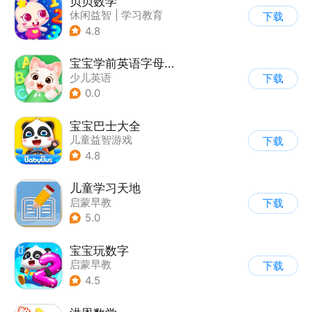
贝贝数学
休闲益智
|
学习教育
下载
|
儿童游戏
4.8
宝宝学前英语字母学习
少儿英语
下载
0.0
宝宝巴士大全
儿童益智游戏
下载
|
启蒙早教
4.8
儿童学习天地
启蒙早教
下载
5.0
宝宝玩数字
启蒙早教
下载
4.5