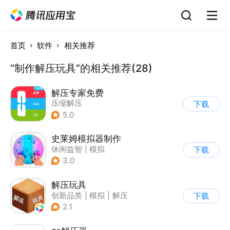
首页
软件
相关推荐
“制作解压玩具”的相关推荐(28)
解压专家免费
压缩解压
下载
5.0
史莱姆模拟器制作
休闲益智
|
模拟
下载
|
史莱姆
|
卡通
3.0
解压玩具
创新品类
|
模拟
|
解压
下载
|
清新
2.1