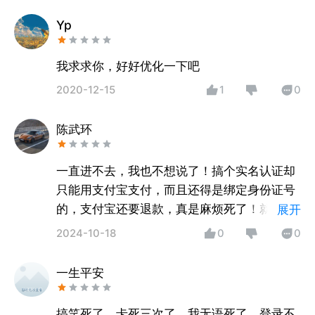
Yp
我求求你，好好优化一下吧
2020-12-15
1
0
陈武环
一直进不去，我也不想说了！搞个实名认证却
只能用支付宝支付，而且还得是绑定身份证号
的，支付宝还要退款，真是麻烦死了！就不能
展开
像其他软件上在本APP内实名认证吗？
2024-10-18
0
0
一生平安
搞笑死了，卡死三次了，我无语死了，登录不