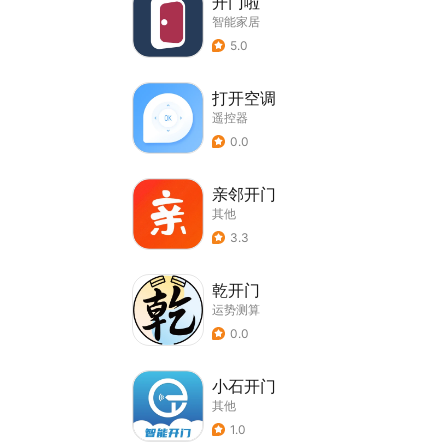
开门啦
智能家居
5.0
打开空调
遥控器
0.0
亲邻开门
其他
3.3
乾开门
运势测算
0.0
小石开门
其他
1.0