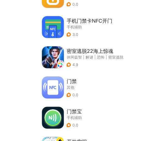
0.0
手机门禁卡NFC开门
手机辅助
3.0
密室逃脱22海上惊魂
休闲益智
|
解谜
|
恐怖
|
密室逃脱
4.9
门禁
其他
0.0
门禁宝
手机辅助
0.0