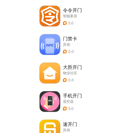
令令开门
智能家居
5.0
门禁卡
其他
0.0
大胜开门
物业社区
0.0
手机开门
遥控器
5.0
速开门
其他