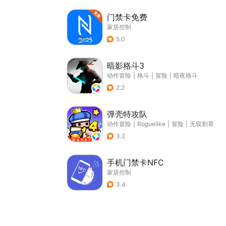
门禁卡免费
家居控制
5.0
暗影格斗3
动作冒险
|
格斗
|
冒险
|
暗夜格斗
2.2
弹壳特攻队
动作冒险
|
Roguelike
|
冒险
|
无双割草
3.2
手机门禁卡NFC
家居控制
3.4