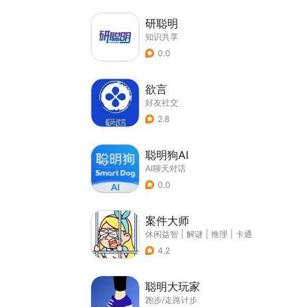
研聪明
知识共享
0.0
欲言
好友社交
2.8
聪明狗AI
AI聊天对话
0.0
案件大师
休闲益智
|
解谜
|
推理
|
卡通
4.2
聪明大玩家
跑步/走路计步