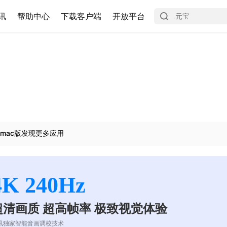
讯
帮助中心
下载客户端
开放平台
mac版发现更多应用
4K 240Hz
超清画质 超高帧率 极致视觉体验
讯独家智能音画调校技术