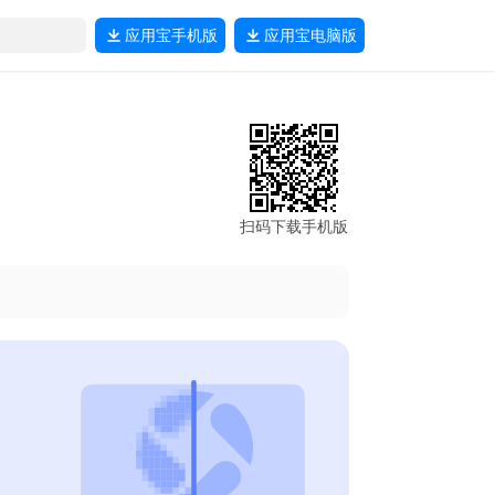
应用宝
手机版
应用宝
电脑版
扫码下载手机版