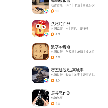
蟑螂模拟器
动作冒险
|
模拟
|
卡通
|
角色扮演
1.0
贪吃蛇在线
休闲益智
|
io
|
街机
|
贪吃蛇
4.3
数字华容道
休闲益智
|
华容道
|
烧脑
|
多比特
4.9
密室逃脱1逃离地牢
休闲益智
|
收集
|
地牢
|
密室逃脱
2.0
屏幕恶作剧
休闲解压
4.8