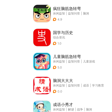
疯狂脑筋急转弯
休闲益智
|
益智问答
|
脑洞
4.9
国学与历史
综合资讯
1.0
儿童脑筋急转弯
休闲益智
|
益智问答
|
儿童游戏
5.0
脑洞大大大
休闲益智
|
益智问答
|
成语
|
学习教育
0.0
成语小秀才
休闲益智
|
解谜
|
战争
|
脑洞