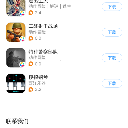
逃出生天
动作冒险
|
解谜
|
逃生
下载
|
剧情
2.4
二战射击战场
动作冒险
下载
|
第一人称射击
|
二战
0.0
|
战术竞技
特种警察部队
动作冒险
下载
|
第一人称射击
|
枪战
0.0
|
写实
模拟钢琴
西洋乐器
下载
3.2
联系我们