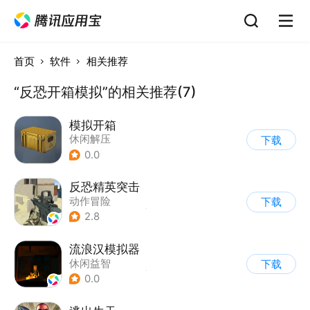
首页
软件
相关推荐
“反恐开箱模拟”的相关推荐(7)
模拟开箱
休闲解压
下载
0.0
反恐精英突击
动作冒险
下载
|
第一人称射击
|
枪战
2.8
|
战术竞技
流浪汉模拟器
休闲益智
下载
|
第一人称射击
|
生存
0.0
|
卡通