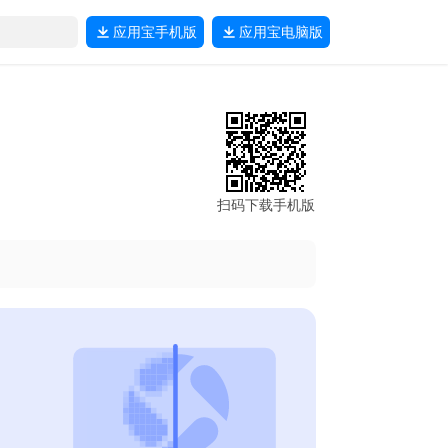
应用宝
手机版
应用宝
电脑版
扫码下载手机版