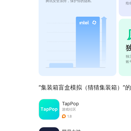
腾讯安全加持，保护你的隐私
给
独
账
“集装箱盲盒模拟（猜猜集装箱）”的相
TapPop
游戏社区
1.8