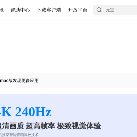
讯
帮助中心
下载客户端
开放平台
mac版发现更多应用
4K 240Hz
超清画质 超高帧率 极致视觉体验
讯独家智能音画调校技术