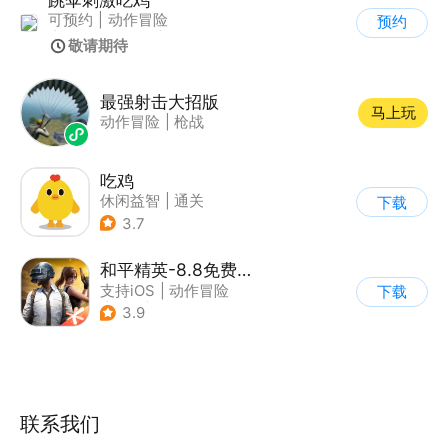
可预约
|
动作冒险
预约
|
第一人称射击
|
枪战
敬请期待
最强射击大招版
马上玩
动作冒险
|
枪战
吃鸡
休闲益智
|
通关
下载
3.7
和平精英-8.8免费领20连抽
支持iOS
|
动作冒险
下载
|
PvP
|
枪战
3.9
联系我们