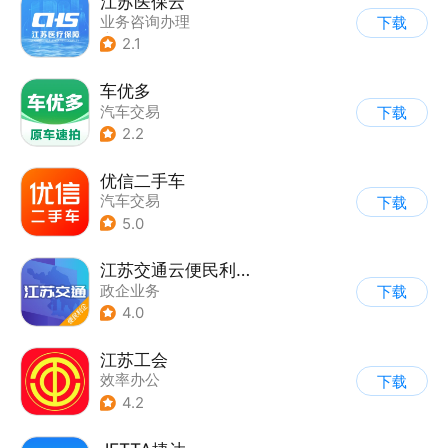
江苏医保云
业务咨询办理
下载
|
公积金社保
2.1
车优多
汽车交易
下载
2.2
优信二手车
汽车交易
下载
5.0
江苏交通云便民利企平台
政企业务
下载
4.0
江苏工会
效率办公
下载
4.2