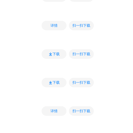
扫一扫下载
详情
扫一扫下载
下载
扫一扫下载
下载
扫一扫下载
详情