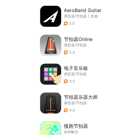
AeroBand Guitar
调音器/节拍器
|
其他
5.0
节拍器Online
调音器/节拍器
0.0
电子音乐板
调音器/节拍器
3.5
节拍器乐器大师
调音器/节拍器
4.0
慢跑节拍器
休闲解压