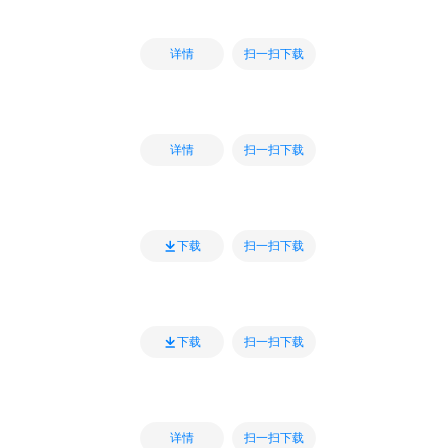
扫一扫下载
详情
扫一扫下载
详情
扫一扫下载
下载
扫一扫下载
下载
扫一扫下载
详情