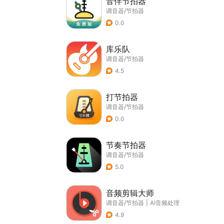
音伴节拍器
调音器/节拍器
0.0
库乐队
调音器/节拍器
4.5
打节拍器
调音器/节拍器
0.0
节奏节拍器
调音器/节拍器
5.0
音频剪辑大师
调音器/节拍器
|
AI音频处理
4.9