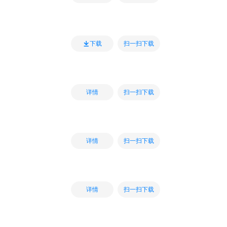
扫一扫下载
下载
扫一扫下载
详情
扫一扫下载
详情
扫一扫下载
详情