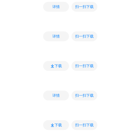
扫一扫下载
详情
扫一扫下载
详情
扫一扫下载
下载
扫一扫下载
详情
扫一扫下载
下载