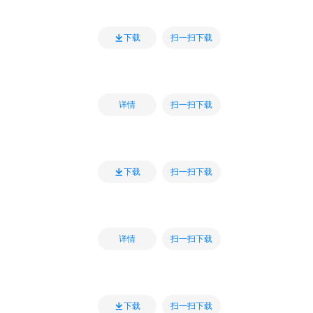
扫一扫下载
下载
扫一扫下载
详情
扫一扫下载
下载
扫一扫下载
详情
扫一扫下载
下载