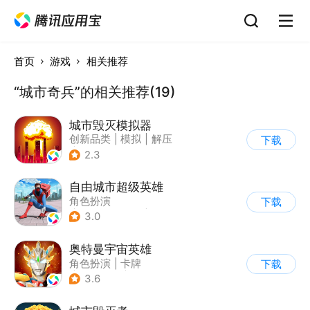
首页
游戏
相关推荐
“城市奇兵”的相关推荐(19)
城市毁灭模拟器
创新品类
|
模拟
|
解压
下载
|
开放世界
2.3
自由城市超级英雄
角色扮演
下载
|
第三人称射击
|
科幻
3.0
|
开放世界
奥特曼宇宙英雄
角色扮演
|
卡牌
下载
|
影视改编
|
奥特曼
3.6