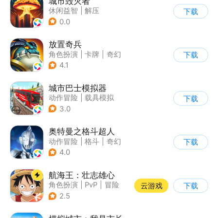
城市毁灭者
休闲益智
|
解压
下载
0.0
放置奇兵
角色扮演
|
卡牌
|
奇幻
下载
|
欧美风
4.1
城市巴士模拟器
动作冒险
|
载具模拟
下载
|
写实
3.0
奥特曼之格斗超人
动作冒险
|
格斗
|
奇幻
下载
|
奥特曼
4.0
航海王：壮志雄心
角色扮演
|
PvP
|
冒险
云游戏
下载
|
航海
2.5