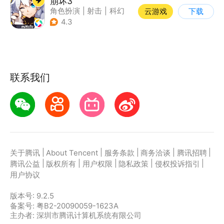
崩坏3
角色扮演
|
射击
|
科幻
云游戏
下载
|
崩坏
4.3
联系我们
|
|
|
|
|
关于腾讯
About Tencent
服务条款
商务洽谈
腾讯招聘
|
|
|
|
|
腾讯公益
版权所有
用户权限
隐私政策
侵权投诉指引
用户协议
版本号:
9.2.5
备案号: 粤B2-20090059-1623A
主办者: 深圳市腾讯计算机系统有限公司