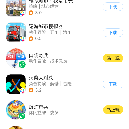
模拟城市：我是市长
策略
|
城市经营
下载
|
模拟城市
|
开放世界
3.0
遨游城市模拟器
动作冒险
|
开车
|
汽车
下载
|
载具模拟
0.0
口袋奇兵
马上玩
动作冒险
|
战术竞技
火柴人对决
角色扮演
|
解谜
|
冒险
下载
|
挑战破纪录
3.2
爆炸奇兵
马上玩
休闲益智
|
烧脑