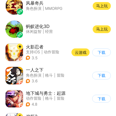
风暴奇兵
马上玩
角色扮演
|
MMORPG
蚂蚁进化3D
马上玩
休闲益智
|
经营
火影忍者
支持iOS
|
动作冒险
云游戏
下载
|
格斗
|
动漫改编
3.5
一人之下
角色扮演
|
格斗
|
冒险
下载
|
一人之下
3.6
地下城与勇士：起源
动作冒险
|
格斗
|
冒险
下载
|
地下城与勇士
4.8