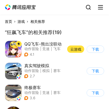
首页
游戏
相关推荐
“狂飙飞车”的相关推荐(19)
QQ飞车-熊出没联动
动作冒险
|
竞速
|
飞车
云游戏
下载
|
漂移
4.1
真实驾驶模拟
动作冒险
|
模拟
|
赛车
下载
|
漂移
2.7
终极赛车
动作冒险
|
竞速
|
赛车
下载
3.6