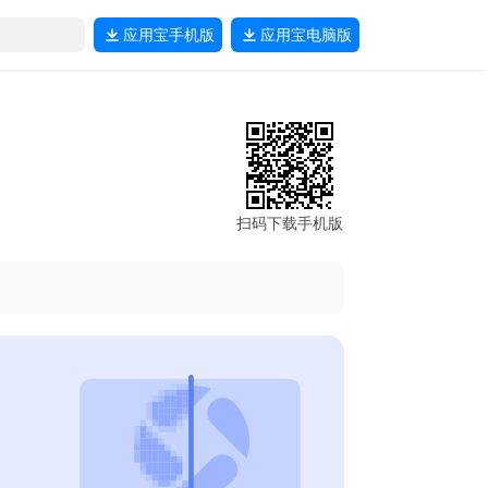
应用宝
手机版
应用宝
电脑版
扫码下载手机版