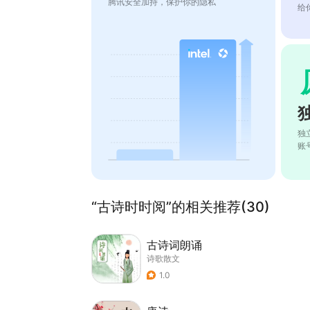
腾讯安全加持，保护你的隐私
给
独
账
“古诗时时阅”的相关推荐(30)
古诗词朗诵
诗歌散文
1.0