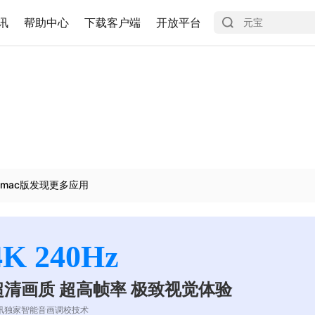
讯
帮助中心
下载客户端
开放平台
mac版发现更多应用
4K 240Hz
超清画质 超高帧率 极致视觉体验
讯独家智能音画调校技术