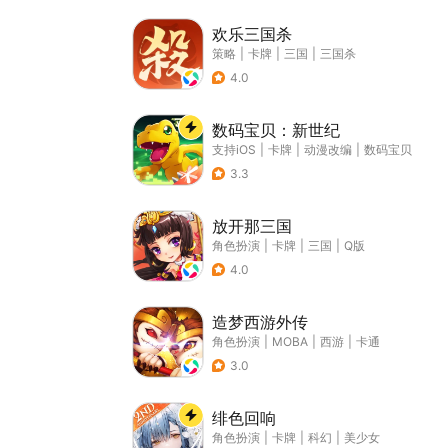
欢乐三国杀
策略
|
卡牌
|
三国
|
三国杀
4.0
数码宝贝：新世纪
支持iOS
|
卡牌
|
动漫改编
|
数码宝贝
3.3
放开那三国
角色扮演
|
卡牌
|
三国
|
Q版
4.0
造梦西游外传
角色扮演
|
MOBA
|
西游
|
卡通
3.0
绯色回响
角色扮演
|
卡牌
|
科幻
|
美少女