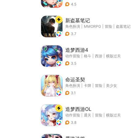
4.5
新盗墓笔记
角色扮演
|
MMORPG
|
冒险
|
盗墓笔记
3.7
造梦西游4
动作冒险
|
格斗
|
西游
|
横版过关
3.5
命运圣契
角色扮演
|
卡牌
|
冒险
|
美少女
3.1
造梦西游OL
动作冒险
|
通关
|
冒险
|
横版过关
3.8