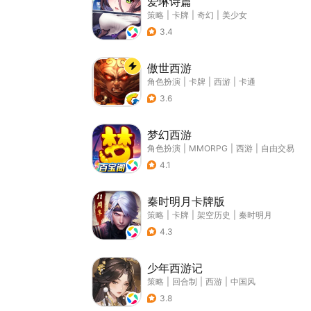
爱琳诗篇
策略
|
卡牌
|
奇幻
|
美少女
3.4
傲世西游
角色扮演
|
卡牌
|
西游
|
卡通
3.6
梦幻西游
角色扮演
|
MMORPG
|
西游
|
自由交易
4.1
秦时明月卡牌版
策略
|
卡牌
|
架空历史
|
秦时明月
4.3
少年西游记
策略
|
回合制
|
西游
|
中国风
3.8