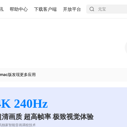
讯
帮助中心
下载客户端
开放平台
mac版发现更多应用
4K 240Hz
超清画质 超高帧率 极致视觉体验
讯独家智能音画调校技术