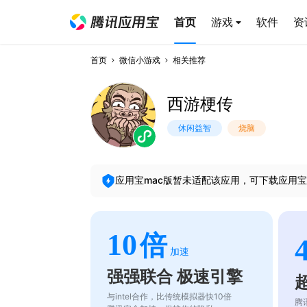
首页
游戏
软件
资
首页
微信小游戏
相关推荐
西游梗传
休闲益智
烧脑
应用宝mac版暂未适配该应用，可下载应用宝
10
倍
加速
强强联合 极速引擎
与intel合作，比传统模拟器快10倍
腾