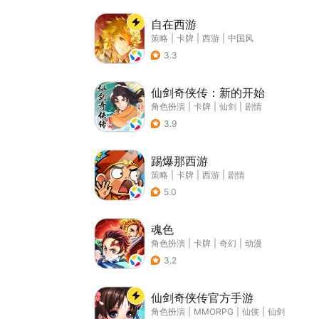
自在西游
策略
|
卡牌
|
西游
|
中国风
3.3
仙剑奇侠传：新的开始
角色扮演
|
卡牌
|
仙剑
|
剧情
3.9
踢爆那西游
策略
|
卡牌
|
西游
|
剧情
5.0
魂色
角色扮演
|
卡牌
|
奇幻
|
动漫
3.2
仙剑奇侠传官方手游
角色扮演
|
MMORPG
|
仙侠
|
仙剑