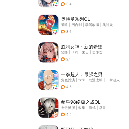
3.4
奥特曼系列OL
策略
|
回合制
|
动漫改编
|
奥特曼
3.6
胜利女神：新的希望
策略
|
卡牌
|
末日
|
美少女
2.1
一拳超人：最强之男
角色扮演
|
卡牌
|
动漫改编
|
一拳超人
4.6
拳皇98终极之战OL
角色扮演
|
收集
|
街机
|
拳皇
4.4