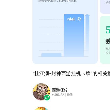
腾讯安全加持，保护你的隐私
给
稳
i
“挂江湖-封神西游挂机卡牌”的相关推
西游梗传
休闲益智
|
烧脑