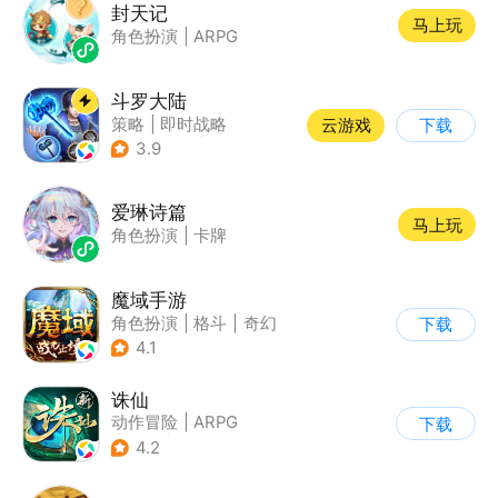
封天记
马上玩
角色扮演
|
ARPG
斗罗大陆
策略
|
即时战略
云游戏
下载
|
小说改编
|
斗罗大陆
3.9
爱琳诗篇
马上玩
角色扮演
|
卡牌
魔域手游
角色扮演
|
格斗
|
奇幻
下载
|
魔域
4.1
诛仙
动作冒险
|
ARPG
下载
|
仙侠
|
诛仙
4.2