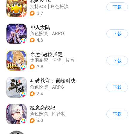
我叫MT4
支持iOS
|
角色扮演
下载
|
ARPG
|
奇幻
3.7
神火大陆
角色扮演
|
ARPG
下载
|
奇幻
|
自由交易
4.8
命运-冠位指定
休闲益智
|
卡牌
|
传奇
下载
|
命运
3.8
斗破苍穹：巅峰对决
角色扮演
|
ARPG
下载
|
奇幻
|
斗破苍穹
2.4
姬魔恋战纪
角色扮演
|
回合制
下载
|
恋爱
|
美少女
5.0