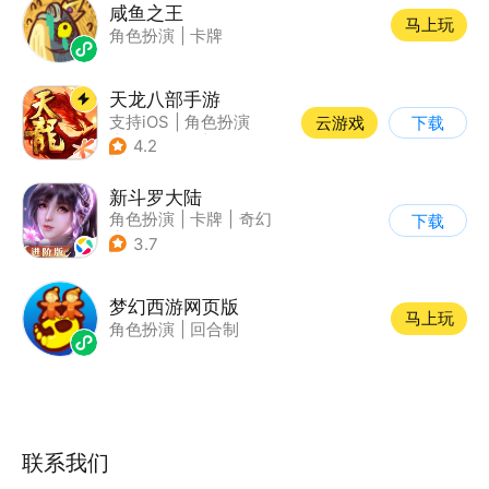
咸鱼之王
马上玩
角色扮演
|
卡牌
天龙八部手游
支持iOS
|
角色扮演
云游戏
下载
|
MMORPG
|
武侠
4.2
新斗罗大陆
角色扮演
|
卡牌
|
奇幻
下载
|
斗罗大陆
3.7
梦幻西游网页版
马上玩
角色扮演
|
回合制
联系我们