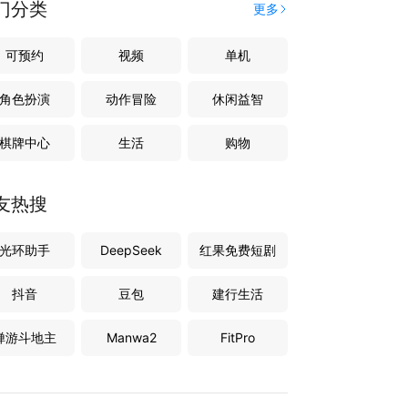
门分类
更多
可预约
视频
单机
角色扮演
动作冒险
休闲益智
棋牌中心
生活
购物
友热搜
光环助手
DeepSeek
红果免费短剧
抖音
豆包
建行生活
禅游斗地主
Manwa2
FitPro