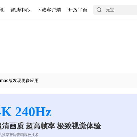
讯
帮助中心
下载客户端
开放平台
mac版发现更多应用
4K 240Hz
超清画质 超高帧率 极致视觉体验
讯独家智能音画调校技术