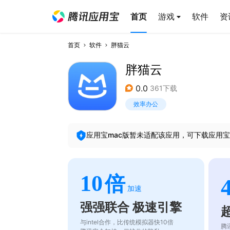
首页
游戏
软件
资
首页
软件
胖猫云
胖猫云
0.0
361下载
效率办公
应用宝mac版暂未适配该应用，可下载应用宝
10
倍
加速
强强联合 极速引擎
与intel合作，比传统模拟器快10倍
腾