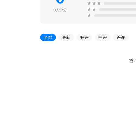
0人评分
全部
最新
好评
中评
差评