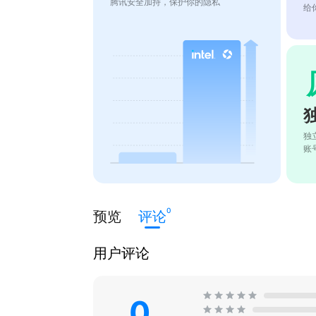
腾讯安全加持，保护你的隐私
给
独
账
0
预览
评论
用户评论
0