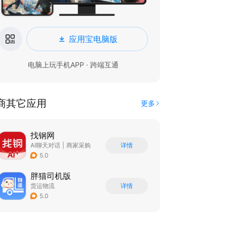
应用宝电脑版
电脑上玩手机APP · 跨端互通
商其它应用
更多
找钢网
AI聊天对话
|
商家采购
详情
5.0
胖猫司机版
货运物流
详情
5.0