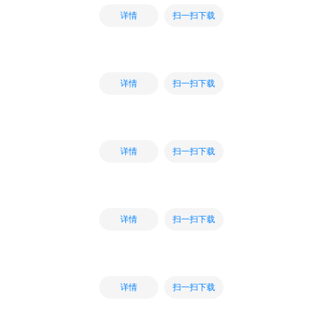
扫一扫下载
详情
扫一扫下载
详情
扫一扫下载
详情
扫一扫下载
详情
扫一扫下载
详情