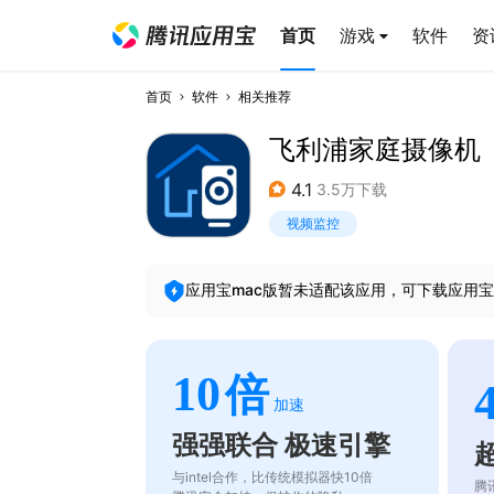
首页
游戏
软件
资
首页
软件
相关推荐
飞利浦家庭摄像机
4.1
3.5万下载
视频监控
应用宝mac版暂未适配该应用，可下载应用宝
10
倍
加速
强强联合 极速引擎
与intel合作，比传统模拟器快10倍
腾