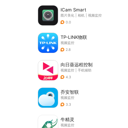
ICam Smart
图片美化
|
相机
|
视频监控
0.0
TP-LINK物联
视频监控
2.8
向日葵远程控制
视频监控
|
手机辅助
4.3
乔安智联
视频监控
3.3
牛精灵
视频监控