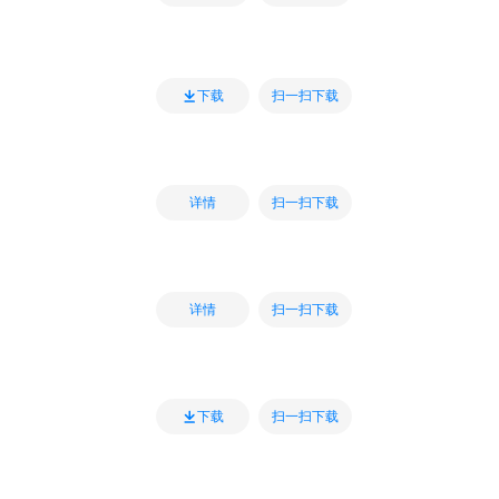
扫一扫下载
下载
扫一扫下载
详情
扫一扫下载
详情
扫一扫下载
下载