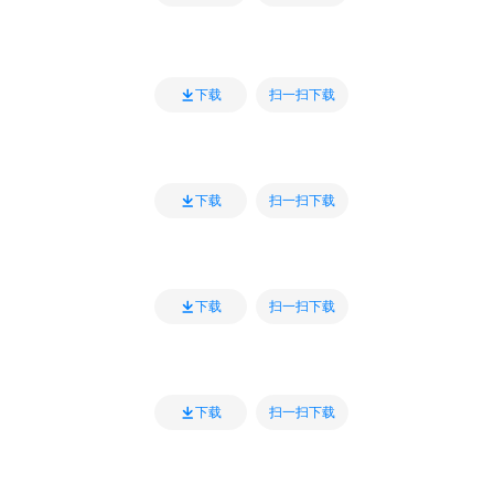
扫一扫下载
下载
扫一扫下载
下载
扫一扫下载
下载
扫一扫下载
下载