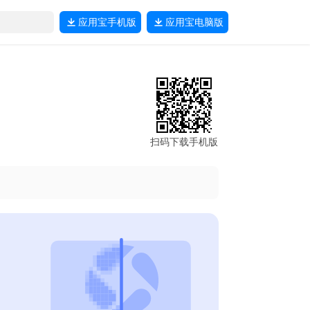
应用宝
手机版
应用宝
电脑版
扫码下载手机版