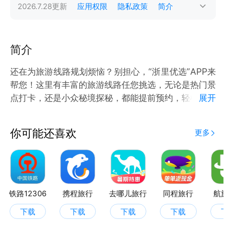
2026.7.28
更新
应用权限
隐私政策
简介
简介
还在为旅游线路规划烦恼？别担心，“浙里优选”APP来
帮您！这里有丰富的旅游线路任您挑选，无论是热门景
点打卡，还是小众秘境探秘，都能提前预约，轻松规划
展开
旅程。让您尽享生活的快乐与实惠。一站式满足您多方
面的生活需求，快来下载体验吧！
你可能还喜欢
更多
铁路12306
携程旅行
去哪儿旅行
同程旅行
航
下载
下载
下载
下载