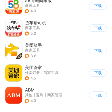
58同城商家版
商家工具
下载
4.0
货车帮司机
商家工具
下载
5.0
美团骑手
商家工具
下载
3.6
美团管家
外卖订餐
|
商家工具
下载
4.5
ABM
其他
|
返利
|
商家管理
下载
|
海淘
4.3