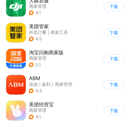
大疆农服
商家管理
下载
4.1
美团管家
外卖订餐
|
商家工具
下载
4.5
淘宝闪购商家版
商家管理
下载
2.1
ABM
其他
|
返利
|
商家管理
下载
|
海淘
4.3
美团经营宝
商家管理
下载
4.1