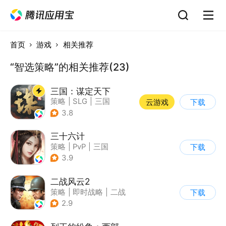
首页
游戏
相关推荐
“智选策略”的相关推荐(23)
三国：谋定天下
策略
|
SLG
|
三国
云游戏
下载
|
中国风
3.8
三十六计
策略
|
PvP
|
三国
下载
|
中国风
3.9
二战风云2
策略
|
即时战略
|
二战
下载
|
写实
2.9