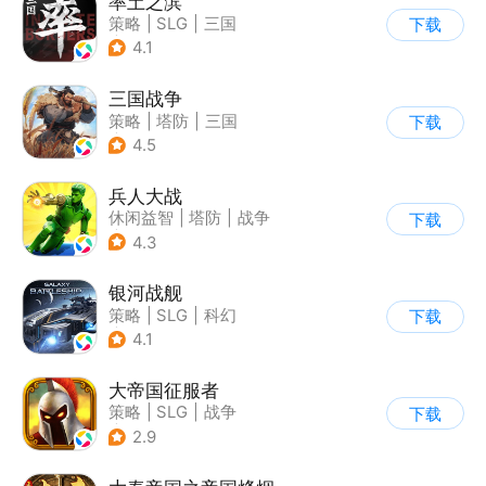
率土之滨
策略
|
SLG
|
三国
下载
|
中国风
4.1
三国战争
策略
|
塔防
|
三国
下载
|
千人同屏
4.5
兵人大战
休闲益智
|
塔防
|
战争
下载
|
文字游戏
4.3
银河战舰
策略
|
SLG
|
科幻
下载
|
星战
4.1
大帝国征服者
策略
|
SLG
|
战争
下载
|
帝国时代
2.9