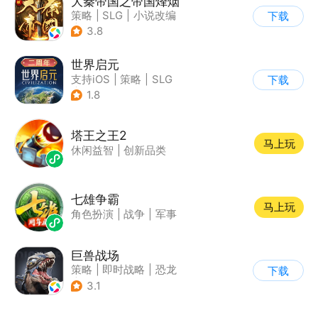
大秦帝国之帝国烽烟
策略
|
SLG
|
小说改编
下载
|
大秦帝国
3.8
世界启元
支持iOS
|
策略
|
SLG
下载
|
战争
1.8
塔王之王2
马上玩
休闲益智
|
创新品类
七雄争霸
马上玩
角色扮演
|
战争
|
军事
巨兽战场
策略
|
即时战略
|
恐龙
下载
|
卡牌
3.1