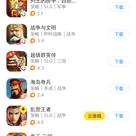
列王的纷争：西部大陆
策略
|
SLG
|
军事
下载
|
欧美风
2.1
战争与文明
策略
|
即时战略
|
战争
下载
|
欧美风
3.8
超级群英传
策略
|
SLG
|
三国
下载
|
中国风
4.3
海岛奇兵
策略
|
养成
|
战争
下载
|
Q版
2.4
乱世王者
策略
|
SLG
|
战争
云游戏
下载
|
中国风
4.5