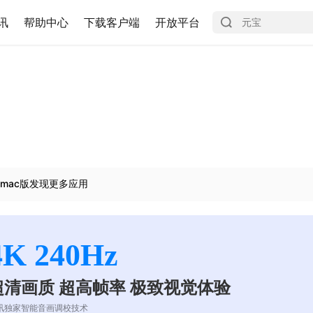
讯
帮助中心
下载客户端
开放平台
mac版发现更多应用
4K 240Hz
超清画质 超高帧率 极致视觉体验
讯独家智能音画调校技术