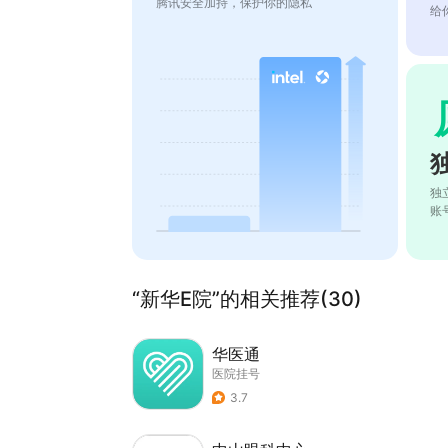
腾讯安全加持，保护你的隐私
给
独
账
“新华E院”的相关推荐(30)
华医通
医院挂号
3.7