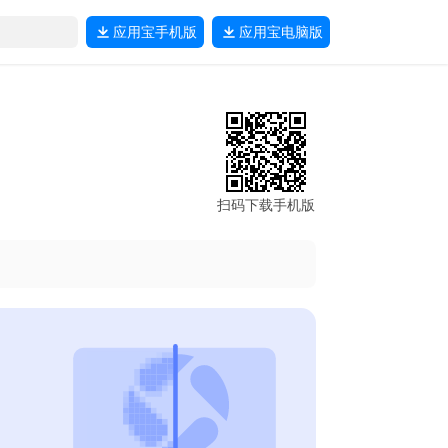
应用宝
手机版
应用宝
电脑版
扫码下载手机版