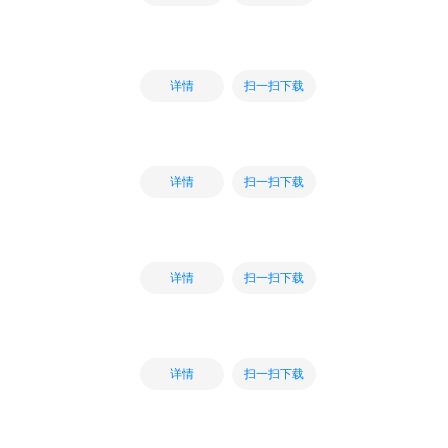
扫一扫下载
详情
扫一扫下载
详情
扫一扫下载
详情
扫一扫下载
详情