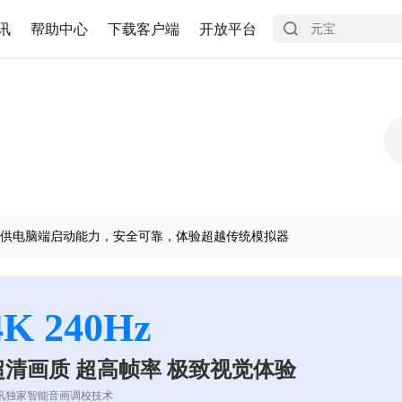
讯
帮助中心
下载客户端
开放平台
供电脑端启动能力，安全可靠，体验超越传统模拟器
4K 240Hz
超清画质 超高帧率 极致视觉体验
讯独家智能音画调校技术