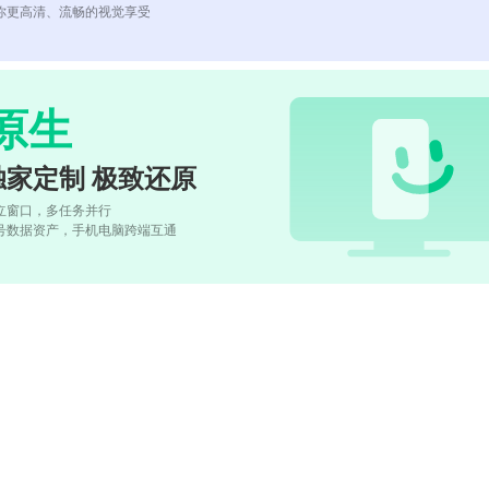
你更高清、流畅的视觉享受
原生
独家定制 极致还原
立窗口，多任务并行
号数据资产，手机电脑跨端互通