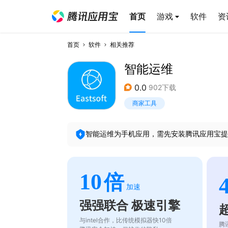
首页
游戏
软件
资
首页
软件
相关推荐
智能运维
0.0
902下载
商家工具
智能运维
为手机应用，需先安装腾讯应用宝提
10
倍
加速
强强联合 极速引擎
与intel合作，比传统模拟器快10倍
腾