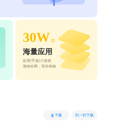
30W
款
海量应用
应用/手游/小游戏
海纳全网，等你体验
扫一扫下载
下载