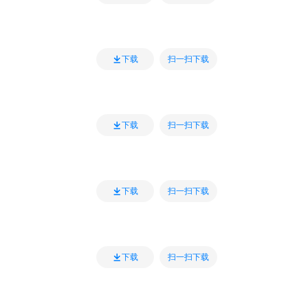
扫一扫下载
下载
扫一扫下载
下载
扫一扫下载
下载
扫一扫下载
下载