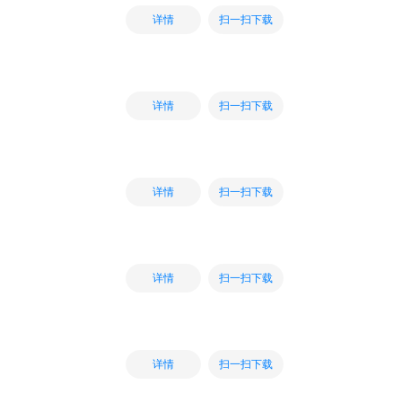
扫一扫下载
详情
扫一扫下载
详情
扫一扫下载
详情
扫一扫下载
详情
扫一扫下载
详情