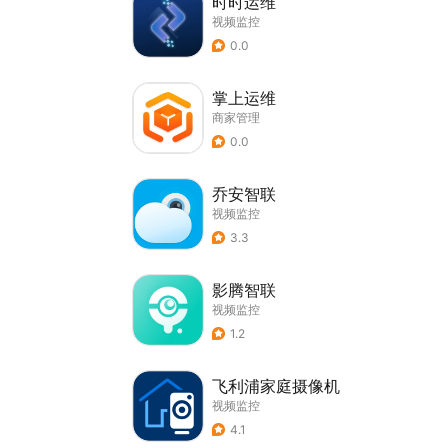
时时运维
视频监控
0.0
掌上运维
商家管理
0.0
乔安智联
视频监控
3.3
影腾智联
视频监控
1.2
飞利浦家庭摄像机
视频监控
4.1