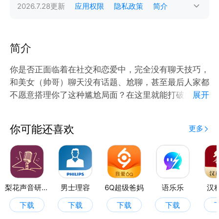
2026.7.28
更新
应用权限
隐私政策
简介
简介
你是否正面临着在社交和恋爱中，完全没有聊天技巧，
和美女（帅哥）聊天没有话题、尬聊，甚至最后人家都
不愿意搭理你了这种尴尬局面？在这里就能打破尴尬局
展开
面，让你轻松把对象哄上天，和对象聊天中不会尬聊、
撩人的情话张口就来，轻松提高聊天水平，让你们感情
你可能还喜欢
更多
快速破冰、持续升温。我们为提升恋爱沟通能力、不会
聊天、想增加聊天趣味性的人提供使用，无论是单身狗
想要脱单、还是情侣想要增进感情、提升自己聊天技
巧，这款工具都可以帮你实现！
梨花声音研修院
男士理容
6Q超级爸妈
语乐乐
汉
下载
下载
下载
下载