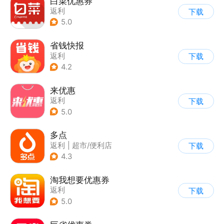
白菜优惠券
返利
下载
5.0
省钱快报
返利
下载
4.2
来优惠
返利
下载
5.0
多点
返利
|
超市/便利店
下载
|
生鲜/买菜
4.3
淘我想要优惠券
返利
下载
5.0