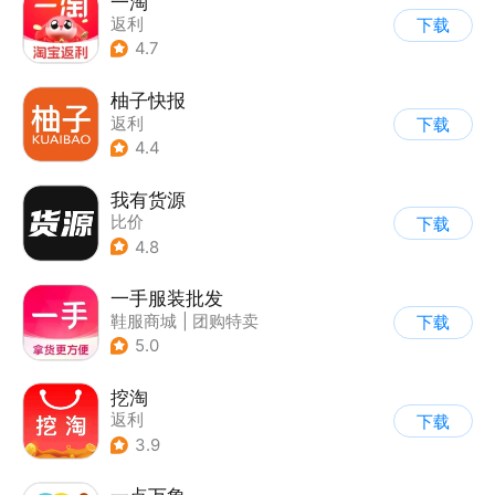
一淘
返利
下载
4.7
柚子快报
返利
下载
4.4
我有货源
比价
下载
4.8
一手服装批发
鞋服商城
|
团购特卖
下载
5.0
挖淘
返利
下载
3.9