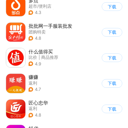
多点
超市/便利店
下载
|
生鲜/买菜
|
返利
4.3
批批网一手服装批发
团购特卖
下载
4.8
什么值得买
比价
|
商品推荐
下载
4.9
赚赚
返利
下载
4.7
匠心忠华
返利
下载
4.8