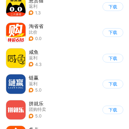
悬赏猫
返利
下载
1.3
淘省省
比价
下载
0.0
咸鱼
返利
下载
4.3
链赢
返利
下载
5.0
拼就乐
团购特卖
下载
5.0