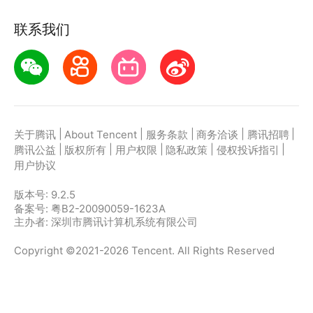
必备工具！立即下载体验，让每张照片都更具价值！
联系我们
自动续费说明
续费会员:您的会员到期前24小时,华为会自动为您从签
约帐户中扣费，订阅会按照订阅计划每周或每月计费。
退订说明:如需取消自动续费功能,请在当前订阅周期到
期前至少24小时取消订阅。否则订阅将自动续订。
退订流程:手机设置&gt;华为帐号&gt;付款与账单&gt;
|
|
|
|
|
关于腾讯
About Tencent
服务条款
商务洽谈
腾讯招聘
自动续费/免密支付。点击需要取消的订阅服务,确认取
|
|
|
|
|
腾讯公益
版权所有
用户权限
隐私政策
侵权投诉指引
消后下个周期将不再扣费。
用户协议
版本号:
9.2.5
备案号: 粤B2-20090059-1623A
主办者: 深圳市腾讯计算机系统有限公司
Copyright ©2021-2026 Tencent. All Rights Reserved