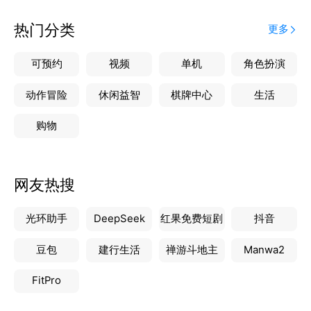
✅ 高清拍摄，清晰记录：支持高清拍照，精准呈现现
场细节，满足多种记录需求。
热门分类
更多
✅ 多种水印模板：提供多种打卡模板，可适用于考
勤、巡检、施工、客户拜访等不同场景。
可预约
视频
单机
角色扮演
✅ 一键导出与分享：支持快速导出记录，便捷分享到
社交平台或发送至同事、客户，提升沟通效率。
动作冒险
休闲益智
棋牌中心
生活
购物
适用场景
1、工程巡检 - 记录施工现场进度，保障工程质量。
2、物业管理 - 拍摄巡查照片，确保物业维护到位。
网友热搜
3、工作考勤 - 准确记录上下班时间，提高考勤透明
度。
光环助手
DeepSeek
红果免费短剧
抖音
4、客户拜访 - 记录每次客户见面，完善客户管理。
5、日常记录 - 轻松保存生活点滴，让每个重要时刻都
豆包
建行生活
禅游斗地主
Manwa2
有据可查。
FitPro
拍照定位水印相机，帮您轻松管理每一次拍摄记录，确
保数据真实可靠，是工作考勤、工程记录、巡检管理的