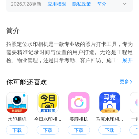
2026.7.28
更新
应用权限
隐私政策
简介
简介
拍照定位水印相机是一款专业级的照片打卡工具，专为
需要精准记录时间与位置的用户打造。无论是工程巡
检、物业管理，还是日常考勤、客户拜访、施工记录等
展开
场景，应用都能帮助用户快速拍摄并自动添加真实、不
可修改的时间和地理位置水印，确保信息的真实性与可
你可能还喜欢
更多
信度。
核心功能
✅ 精准定位，真实可信：采用高精度GPS定位技术，
确保水印信息准确，防止虚假打卡。
水印相机
今日水印相机
美颜相机
马克水印相机
一
✅ 自动添加水印：时间、地点、设备信息等一键嵌入
下载
下载
下载
下载
照片，方便管理与归档。