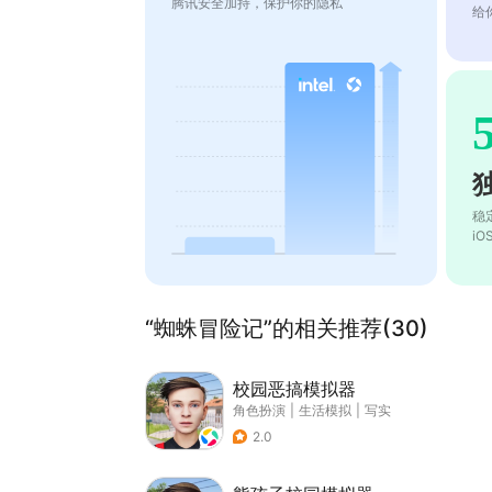
腾讯安全加持，保护你的隐私
给
稳
i
“蜘蛛冒险记”的相关推荐(30)
校园恶搞模拟器
角色扮演
|
生活模拟
|
写实
2.0