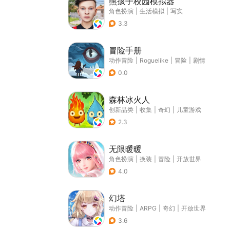
熊孩子校园模拟器
角色扮演
|
生活模拟
|
写实
3.3
冒险手册
动作冒险
|
Roguelike
|
冒险
|
剧情
0.0
森林冰火人
创新品类
|
收集
|
奇幻
|
儿童游戏
2.3
无限暖暖
角色扮演
|
换装
|
冒险
|
开放世界
4.0
幻塔
动作冒险
|
ARPG
|
奇幻
|
开放世界
3.6