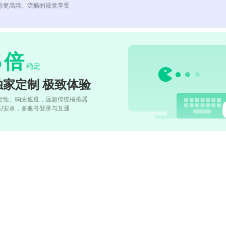
你更高清、流畅的视觉享受
5
倍
稳定
独家定制 极致体验
定性、响应速度，远超传统模拟器
OS/安卓，多账号登录与互通