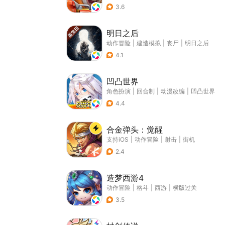
3.6
明日之后
动作冒险
|
建造模拟
|
丧尸
|
明日之后
4.1
凹凸世界
角色扮演
|
回合制
|
动漫改编
|
凹凸世界
4.4
合金弹头：觉醒
支持iOS
|
动作冒险
|
射击
|
街机
2.4
造梦西游4
动作冒险
|
格斗
|
西游
|
横版过关
3.5