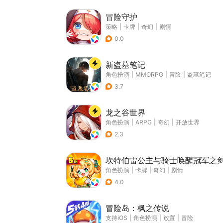
冒险守护
策略
|
卡牌
|
奇幻
|
剧情
0.0
新盗墓笔记
角色扮演
|
MMORPG
|
冒险
|
盗墓笔记
3.7
龙之谷世界
角色扮演
|
ARPG
|
奇幻
|
开放世界
2.3
坎特伯雷公主与骑士唤醒冠军之
角色扮演
|
卡牌
|
奇幻
|
剧情
4.0
冒险岛：枫之传说
支持iOS
|
角色扮演
|
放置
|
冒险