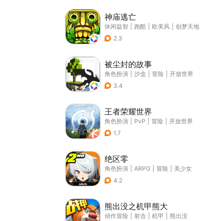
神庙逃亡
休闲益智
|
跑酷
|
欧美风
|
创梦天地
2.3
被尘封的故事
角色扮演
|
沙盒
|
冒险
|
开放世界
3.4
王者荣耀世界
角色扮演
|
PvP
|
冒险
|
开放世界
1.7
绝区零
角色扮演
|
ARPG
|
冒险
|
美少女
4.2
熊出没之机甲熊大
动作冒险
|
射击
|
机甲
|
熊出没