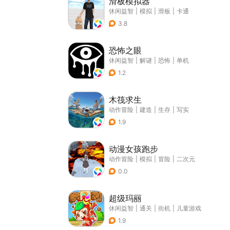
滑板模拟器
休闲益智
|
模拟
|
滑板
|
卡通
3.8
恐怖之眼
休闲益智
|
解谜
|
恐怖
|
单机
1.2
木筏求生
动作冒险
|
建造
|
生存
|
写实
1.9
动漫女孩跑步
动作冒险
|
模拟
|
冒险
|
二次元
0.0
超级玛丽
休闲益智
|
通关
|
街机
|
儿童游戏
1.9