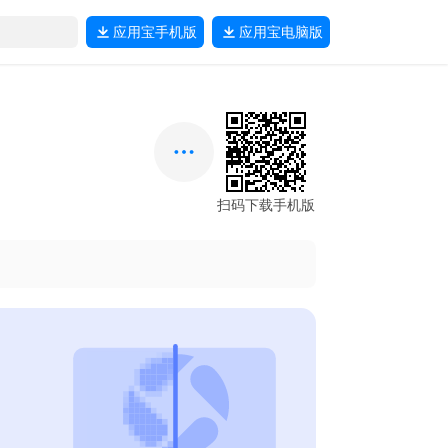
应用宝
手机版
应用宝
电脑版
扫码下载手机版