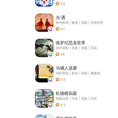
2.5
光·遇
角色扮演
|
解谜
|
冒险
|
开放世界
4.1
侏罗纪恐龙世界
动作冒险
|
收集
|
冒险
|
写实
1.8
马桶人逆袭
动作冒险
|
射击
|
冒险
|
像素风
0.0
杜德模拟器
创新品类
|
沙盒
|
冒险
|
写实
4.3