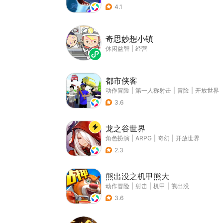
4.1
奇思妙想小镇
休闲益智
|
经营
都市侠客
动作冒险
|
第一人称射击
|
冒险
|
开放世界
3.6
龙之谷世界
角色扮演
|
ARPG
|
奇幻
|
开放世界
2.3
熊出没之机甲熊大
动作冒险
|
射击
|
机甲
|
熊出没
3.6