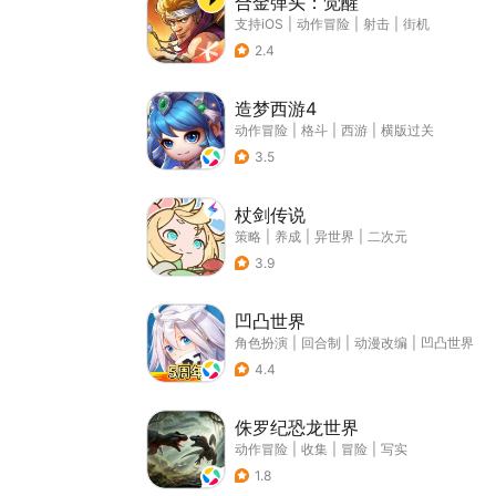
合金弹头：觉醒
支持iOS
|
动作冒险
|
射击
|
街机
2.4
造梦西游4
动作冒险
|
格斗
|
西游
|
横版过关
3.5
杖剑传说
策略
|
养成
|
异世界
|
二次元
3.9
凹凸世界
角色扮演
|
回合制
|
动漫改编
|
凹凸世界
4.4
侏罗纪恐龙世界
动作冒险
|
收集
|
冒险
|
写实
1.8