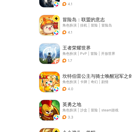
4.1
冒险岛：联盟的意志
角色扮演
|
挂机
|
冒险
|
冒险岛
4.1
王者荣耀世界
角色扮演
|
PvP
|
冒险
|
开放世界
1.7
坎特伯雷公主与骑士唤醒冠军之
角色扮演
|
卡牌
|
奇幻
|
剧情
4.0
英勇之地
角色扮演
|
沙盒
|
冒险
|
steam游戏
3.3