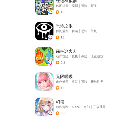
杜德模拟器
休闲益智
|
模拟
|
冒险
|
写实
4.3
恐怖之眼
休闲益智
|
解谜
|
恐怖
|
单机
1.2
森林冰火人
动作冒险
|
收集
|
探险
|
儿童游戏
2.3
无限暖暖
角色扮演
|
换装
|
冒险
|
开放世界
4.0
幻塔
动作冒险
|
ARPG
|
奇幻
|
开放世界
3.6