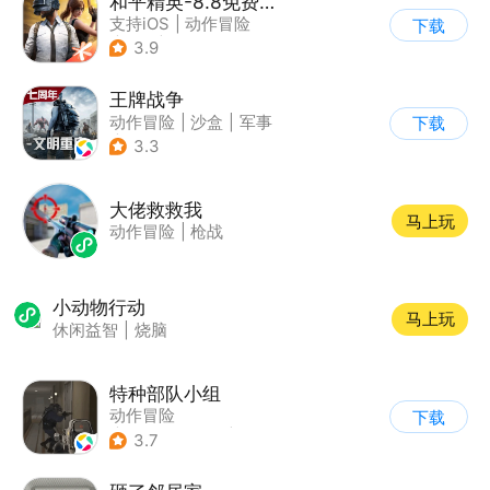
和平精英-8.8免费领20连抽
支持iOS
|
动作冒险
下载
|
PvP
|
枪战
3.9
王牌战争
动作冒险
|
沙盒
|
军事
下载
|
开放世界
3.3
大佬救救我
马上玩
动作冒险
|
枪战
小动物行动
马上玩
休闲益智
|
烧脑
特种部队小组
动作冒险
下载
|
第一人称射击
|
枪战
3.7
|
写实