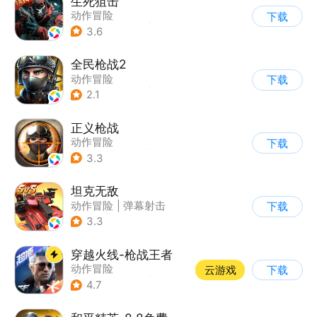
生死狙击
动作冒险
下载
|
第一人称射击
|
枪战
3.6
|
战术竞技
全民枪战2
动作冒险
下载
|
第一人称射击
|
枪战
2.1
|
二次元
正义枪战
动作冒险
下载
|
第一人称射击
|
枪战
3.3
|
战术竞技
坦克无敌
动作冒险
|
弹幕射击
下载
|
坦克
|
卡通
3.3
穿越火线-枪战王者
动作冒险
云游戏
下载
|
第一人称射击
|
枪战
4.7
|
穿越火线