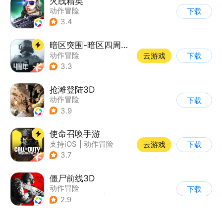
火线精英
动作冒险
下载
|
第一人称射击
|
枪战
3.4
|
写实
暗区突围-暗区四周年开启
动作冒险
云游戏
下载
|
第一人称射击
|
枪战
3.3
|
逃离塔科夫
抢滩登陆3D
动作冒险
下载
|
第一人称射击
|
枪战
3.9
|
抢滩登陆
使命召唤手游
支持iOS
|
动作冒险
云游戏
下载
|
第一人称射击
|
军事
3.7
僵尸前线3D
动作冒险
下载
|
第三人称射击
|
末日
2.9
|
写实