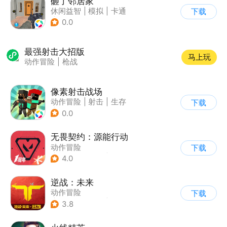
砸了邻居家
休闲益智
|
模拟
|
卡通
下载
|
动作冒险
0.0
最强射击大招版
马上玩
动作冒险
|
枪战
像素射击战场
动作冒险
|
射击
|
生存
下载
|
像素风
0.0
无畏契约：源能行动
动作冒险
下载
|
第一人称射击
|
枪战
4.0
|
5v5
逆战：未来
动作冒险
下载
|
第一人称射击
|
科幻
3.8
|
战术竞技